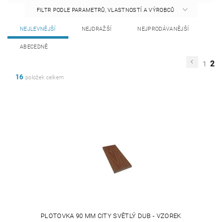
FILTR PODLE PARAMETRŮ, VLASTNOSTÍ A VÝROBCŮ
NEJLEVNĚJŠÍ
NEJDRAŽŠÍ
NEJPRODÁVANĚJŠÍ
ABECEDNĚ
2
1
16
položek celkem
PLOTOVKA 90 MM CITY SVĚTLÝ DUB - VZOREK