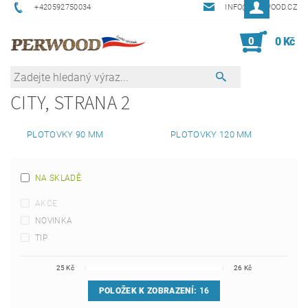
+420592750034
INFO@PERWOOD.CZ
0
0 Kč
CITY
, STRANA 2
PLOTOVKY 90 MM
PLOTOVKY 120 MM
NA SKLADĚ
AKCE
NOVINKA
TIP
25
Kč
26
Kč
POLOŽEK K ZOBRAZENÍ:
16