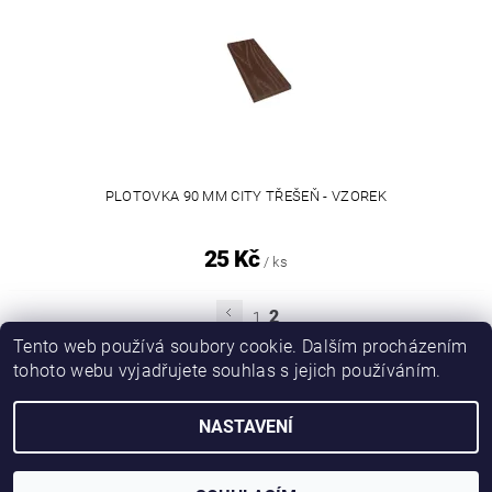
PLOTOVKA 90 MM CITY TŘEŠEŇ - VZOREK
25 Kč
/ ks
2
1
Tento web používá soubory cookie. Dalším procházením
tohoto webu vyjadřujete souhlas s jejich používáním.
Perwood.cz
NASTAVENÍ
2026 © WPC E-SHOP, všechna práva vyhrazena