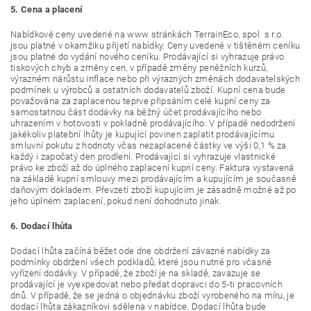
5. Cena a placení
Nabídkové ceny uvedené na www stránkách TerrainEco, spol. s r.o.
jsou platné v okamžiku přijetí nabídky. Ceny uvedené v tištěném ceníku
jsou platné do vydání nového ceníku. Prodávající si vyhrazuje právo
tiskových chyb a změny cen, v případě změny peněžních kurzů,
výrazném nárůstu inflace nebo při výrazných změnách dodavatelských
podmínek u výrobců a ostatních dodavatelů zboží. Kupní cena bude
považována za zaplacenou teprve připsáním celé kupní ceny za
samostatnou část dodávky na běžný účet prodávajícího nebo
uhrazením v hotovosti v pokladně prodávajícího. V případě nedodržení
jakékoliv platební lhůty je kupující povinen zaplatit prodávajícímu
smluvní pokutu z hodnoty včas nezaplacené částky ve výši 0,1 % za
každý i započatý den prodlení. Prodávající si vyhrazuje vlastnické
právo ke zboží až do úplného zaplacení kupní ceny. Faktura vystavená
na základě kupní smlouvy mezi prodávajícím a kupujícím je současně
daňovým dokladem. Převzetí zboží kupujícím je zásadně možné až po
jeho úplném zaplacení, pokud není dohodnuto jinak.
6. Dodací lhůta
Dodací lhůta začíná běžet ode dne obdržení závazné nabídky za
podmínky obdržení všech podkladů, které jsou nutné pro včasné
vyřízení dodávky. V případě, že zboží je na skladě, zavazuje se
prodávající je vyexpedovat nebo předat dopravci do 5-ti pracovních
dnů. V případě, že se jedná o objednávku zboží vyrobeného na míru, je
dodací lhůta zákazníkovi sdělena v nabídce. Dodací lhůta bude