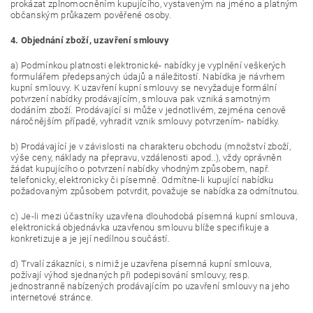
prokázat zplnomocněním kupujícího, vystaveným na jméno a platným
občanským průkazem pověřené osoby.
4. Objednání zboží, uzavření smlouvy
a) Podmínkou platnosti elektronické- nabídky je vyplnění veškerých
formulářem předepsaných údajů a náležitostí. Nabídka je návrhem
kupní smlouvy. K uzavření kupní smlouvy se nevyžaduje formální
potvrzení nabídky prodávajícím, smlouva pak vzniká samotným
dodáním zboží. Prodávající si může v jednotlivém, zejména cenově
náročnějším případě, vyhradit vznik smlouvy potvrzením- nabídky.
b) Prodávající je v závislosti na charakteru obchodu (množství zboží,
výše ceny, náklady na přepravu, vzdálenosti apod..), vždy oprávněn
žádat kupujícího o potvrzení nabídky vhodným způsobem, např.
telefonicky, elektronicky či písemně. Odmítne-li kupující nabídku
požadovaným způsobem potvrdit, považuje se nabídka za odmítnutou.
c) Je-li mezi účastníky uzavřena dlouhodobá písemná kupní smlouva,
elektronická objednávka uzavřenou smlouvu blíže specifikuje a
konkretizuje a je její nedílnou součástí.
d) Trvalí zákazníci, s nimiž je uzavřena písemná kupní smlouva,
požívají výhod sjednaných při podepisování smlouvy, resp.
jednostranně nabízených prodávajícím po uzavření smlouvy na jeho
internetové stránce.