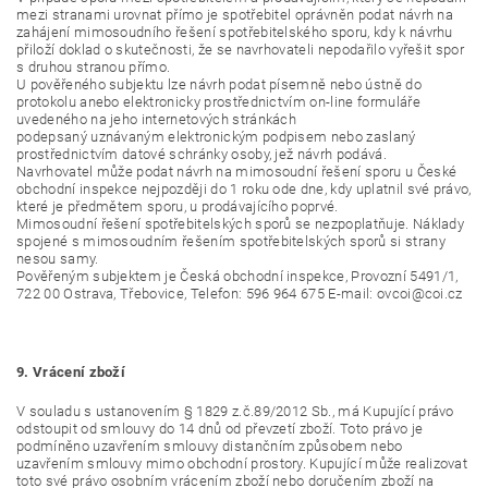
mezi stranami urovnat přímo je spotřebitel oprávněn podat návrh na
zahájení mimosoudního řešení spotřebitelského sporu, kdy k návrhu
přiloží doklad o skutečnosti, že se navrhovateli nepodařilo vyřešit spor
s druhou stranou přímo.
U pověřeného subjektu lze návrh podat písemně nebo ústně do
protokolu anebo elektronicky prostřednictvím on-line formuláře
uvedeného na jeho internetových stránkách
podepsaný uznávaným elektronickým podpisem nebo zaslaný
prostřednictvím datové schránky osoby, jež návrh podává.
Navrhovatel může podat návrh na mimosoudní řešení sporu u České
obchodní inspekce nejpozději do 1 roku ode dne, kdy uplatnil své právo,
které je předmětem sporu, u prodávajícího poprvé.
Mimosoudní řešení spotřebitelských sporů se nezpoplatňuje. Náklady
spojené s mimosoudním řešením spotřebitelských sporů si strany
nesou samy.
Pověřeným subjektem je Česká obchodní inspekce, Provozní 5491/1,
722 00 Ostrava, Třebovice, Telefon: 596 964 675 E-mail: ovcoi@coi.cz
9. Vrácení zboží
V souladu s ustanovením § 1829 z.č.89/2012 Sb., má Kupující právo
odstoupit od smlouvy do 14 dnů od převzetí zboží. Toto právo je
podmíněno uzavřením smlouvy distančním způsobem nebo
uzavřením smlouvy mimo obchodní prostory. Kupující může realizovat
toto své právo osobním vrácením zboží nebo doručením zboží na