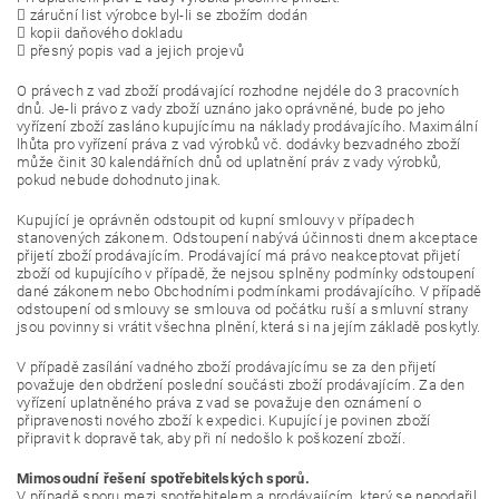
 záruční list výrobce byl-li se zbožím dodán
 kopii daňového dokladu
 přesný popis vad a jejich projevů
O právech z vad zboží prodávající rozhodne nejdéle do 3 pracovních
dnů. Je-li právo z vady zboží uznáno jako oprávněné, bude po jeho
vyřízení zboží zasláno kupujícímu na náklady prodávajícího. Maximální
lhůta pro vyřízení práva z vad výrobků vč. dodávky bezvadného zboží
může činit 30 kalendářních dnů od uplatnění práv z vady výrobků,
pokud nebude dohodnuto jinak.
Kupující je oprávněn odstoupit od kupní smlouvy v případech
stanovených zákonem. Odstoupení nabývá účinnosti dnem akceptace
přijetí zboží prodávajícím. Prodávající má právo neakceptovat přijetí
zboží od kupujícího v případě, že nejsou splněny podmínky odstoupení
dané zákonem nebo Obchodními podmínkami prodávajícího. V případě
odstoupení od smlouvy se smlouva od počátku ruší a smluvní strany
jsou povinny si vrátit všechna plnění, která si na jejím základě poskytly.
V případě zasílání vadného zboží prodávajícímu se za den přijetí
považuje den obdržení poslední součásti zboží prodávajícím. Za den
vyřízení uplatněného práva z vad se považuje den oznámení o
připravenosti nového zboží k expedici. Kupující je povinen zboží
připravit k dopravě tak, aby při ní nedošlo k poškození zboží.
Mimosoudní řešení spotřebitelských sporů.
V případě sporu mezi spotřebitelem a prodávajícím, který se nepodařil