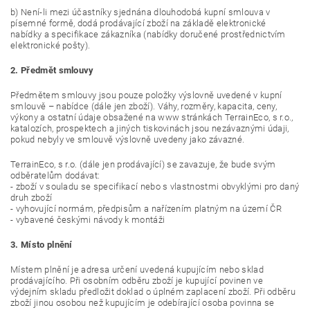
b) Není-li mezi účastníky sjednána dlouhodobá kupní smlouva v
písemné formě, dodá prodávající zboží na základě elektronické
nabídky a specifikace zákazníka (nabídky doručené prostřednictvím
elektronické pošty).
2. Předmět smlouvy
Předmětem smlouvy jsou pouze položky výslovně uvedené v kupní
smlouvě – nabídce (dále jen zboží). Váhy, rozměry, kapacita, ceny,
výkony a ostatní údaje obsažené na www stránkách TerrainEco, s r.o.,
katalozích, prospektech a jiných tiskovinách jsou nezávaznými údaji,
pokud nebyly ve smlouvě výslovně uvedeny jako závazné.
TerrainEco, s r.o. (dále jen prodávající) se zavazuje, že bude svým
odběratelům dodávat:
- zboží v souladu se specifikací nebo s vlastnostmi obvyklými pro daný
druh zboží
- vyhovující normám, předpisům a nařízením platným na území ČR
- vybavené českými návody k montáži
3. Místo plnění
Místem plnění je adresa určení uvedená kupujícím nebo sklad
prodávajícího. Při osobním odběru zboží je kupující povinen ve
výdejním skladu předložit doklad o úplném zaplacení zboží. Při odběru
zboží jinou osobou než kupujícím je odebírající osoba povinna se