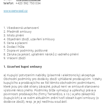
telefon:
+420 592 750 034
www.perwood.cz
1. Všeobecná ustanovení
2. Předmět smlouvy
3. Místo plnění
4. Objednání zboží, uzavření smlouvy
5. Cena a placení
6. Dodací lhůta
7. Dopravní podmínky, poštovné
8. Záruka za jakost, uplatnění nároků z vadného plnění
9. Vrácení zboží
1. Uzavření kupní smlouvy
a) Kupující potvrzením nabídky (písemně i elektronicky) akceptuje
Obchodní podmínky pro dodávky zboží vyhlášené prodávajícím. Vztahy
kupujícího a prodávajícího se řídí těmito obchodními podmínkami,
které jsou pro obě strany závazné, pokud není ve smlouvě stanoveno
výslovně něco jiného. Podmínky blíže vymezují a upřesňují práva a
povinnosti prodávajícího (firmy TerrainEco, s r.o.) a jeho zákazníků
(kupujících) a ve svém aktuálním znění tvoří obsah kupní smlouvy (o
dodávce zboží), resp. je její nedílnou součástí.