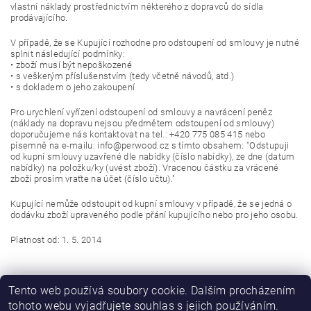
vlastní náklady prostřednictvím některého z dopravců do sídla
prodávajícího.
V případě, že se Kupující rozhodne pro odstoupení od smlouvy je nutné
splnit následující podmínky:
• zboží musí být nepoškozené
• s veškerým příslušenstvím (tedy včetně návodů, atd.)
• s dokladem o jeho zakoupení
Pro urychlení vyřízení odstoupení od smlouvy a navrácení peněz
(náklady na dopravu nejsou předmětem odstoupení od smlouvy)
doporučujeme nás kontaktovat na tel.: +420 775 085 415 nebo
písemně na e-mailu: info@perwood.cz s tímto obsahem: "Odstupuji
od kupní smlouvy uzavřené dle nabídky (číslo nabídky), ze dne (datum
nabídky) na položku/ky (uvést zboží). Vracenou částku za vrácené
zboží prosím vraťte na účet (číslo učtu)."
Kupující nemůže odstoupit od kupní smlouvy v případě, že se jedná o
dodávku zboží upraveného podle přání kupujícího nebo pro jeho osobu.
Platnost od: 1. 5. 2014
Tento web používá soubory cookie. Dalším procházením
tohoto webu vyjadřujete souhlas s jejich používáním.