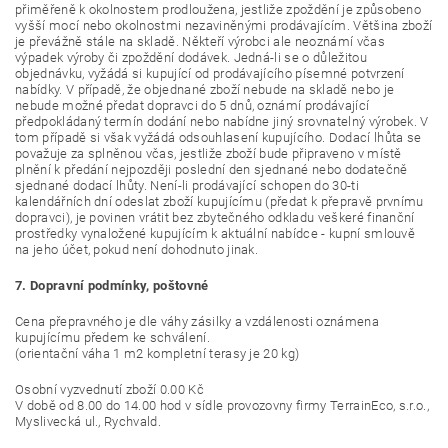
přiměřeně k okolnostem prodloužena, jestliže zpoždění je způsobeno
vyšší mocí nebo okolnostmi nezaviněnými prodávajícím. Většina zboží
je převážně stále na skladě. Někteří výrobci ale neoznámí včas
výpadek výroby či zpoždění dodávek. Jedná-li se o důležitou
objednávku, vyžádá si kupující od prodávajícího písemné potvrzení
nabídky. V případě, že objednané zboží nebude na skladě nebo je
nebude možné předat dopravci do 5 dnů, oznámí prodávající
předpokládaný termín dodání nebo nabídne jiný srovnatelný výrobek. V
tom případě si však vyžádá odsouhlasení kupujícího. Dodací lhůta se
považuje za splněnou včas, jestliže zboží bude připraveno v místě
plnění k předání nejpozději poslední den sjednané nebo dodatečně
sjednané dodací lhůty. Není-li prodávající schopen do 30-ti
kalendářních dní odeslat zboží kupujícímu (předat k přepravě prvnímu
dopravci), je povinen vrátit bez zbytečného odkladu veškeré finanční
prostředky vynaložené kupujícím k aktuální nabídce - kupní smlouvě
na jeho účet, pokud není dohodnuto jinak.
7. Dopravní podmínky, poštovné
Cena přepravného je dle váhy zásilky a vzdálenosti oznámena
kupujícímu předem ke schválení.
(orientační váha 1 m2 kompletní terasy je 20 kg)
Osobní vyzvednutí zboží 0.00 Kč
V době od 8.00 do 14.00 hod v sídle provozovny firmy TerrainEco, s.r.o.,
Myslivecká ul., Rychvald.