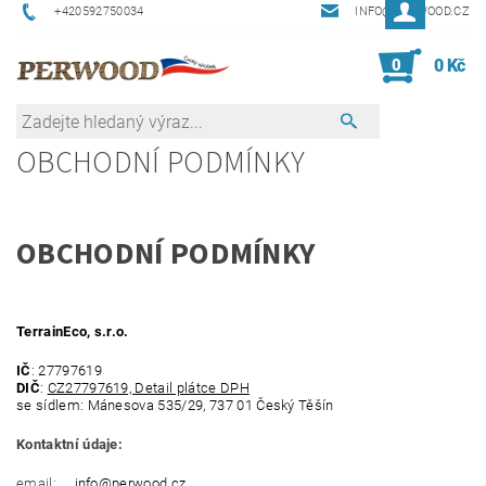
+420592750034
INFO@PERWOOD.CZ
0
0 Kč
OBCHODNÍ PODMÍNKY
OBCHODNÍ PODMÍNKY
TerrainEco, s.r.o.
IČ
: 27797619
DIČ
:
CZ27797619, Detail plátce DPH
se sídlem: Mánesova 535/29, 737 01 Český Těšín
Kontaktní údaje:
email:
info@perwood.cz