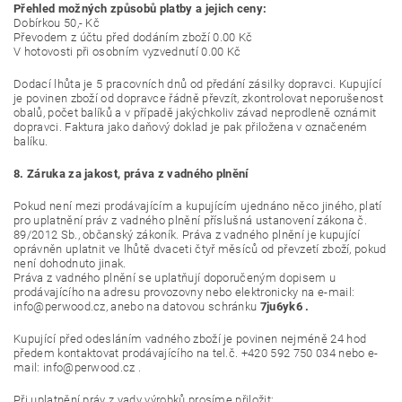
Přehled možných způsobů platby a jejich ceny:
Dobírkou 50,- Kč
Převodem z účtu před dodáním zboží 0.00 Kč
V hotovosti při osobním vyzvednutí 0.00 Kč
Dodací lhůta je 5 pracovních dnů od předání zásilky dopravci. Kupující
je povinen zboží od dopravce řádně převzít, zkontrolovat neporušenost
obalů, počet balíků a v případě jakýchkoliv závad neprodleně oznámit
dopravci. Faktura jako daňový doklad je pak přiložena v označeném
balíku.
8. Záruka za jakost, práva z vadného plnění
Pokud není mezi prodávajícím a kupujícím ujednáno něco jiného, platí
pro uplatnění práv z vadného plnění příslušná ustanovení zákona č.
89/2012 Sb., občanský zákoník. Práva z vadného plnění je kupující
oprávněn uplatnit ve lhůtě dvaceti čtyř měsíců od převzetí zboží, pokud
není dohodnuto jinak.
Práva z vadného plnění se uplatňují doporučeným dopisem u
prodávajícího na adresu provozovny nebo elektronicky na e-mail:
info@perwood.cz, anebo na datovou schránku
7ju6yk6 .
Kupující před odesláním vadného zboží je povinen nejméně 24 hod
předem kontaktovat prodávajícího na tel.č. +420 592 750 034 nebo e-
mail: info@perwood.cz .
Při uplatnění práv z vady výrobků prosíme přiložit: