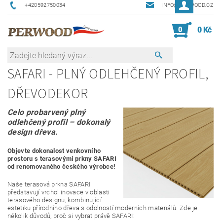
+420592750034
INFO@PERWOOD.CZ
0
0 Kč
SAFARI - PLNÝ ODLEHČENÝ PROFIL,
DŘEVODEKOR
Celo probarvený plný
odlehčený profil – dokonalý
design dřeva.
Objevte dokonalost venkovního
prostoru s terasovými prkny SAFARI
od renomovaného českého výrobce!
Naše terasová prkna SAFARI
představují vrchol inovace v oblasti
terasového designu, kombinující
estetiku přírodního dřeva s odolností moderních materiálů. Zde je
několik důvodů, proč si vybrat právě SAFARI: