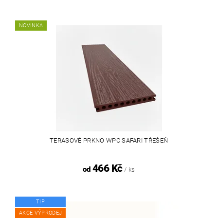
NOVINKA
TERASOVÉ PRKNO WPC SAFARI TŘEŠEŇ
466 Kč
od
/ ks
TIP
AKCE VÝPRODEJ