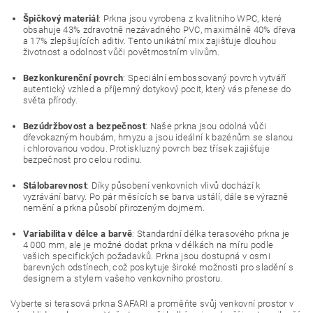
Špičkový materiál
: Prkna jsou vyrobena z kvalitního WPC, které
obsahuje 43% zdravotně nezávadného PVC, maximálně 40% dřeva
a 17% zlepšujících aditiv. Tento unikátní mix zajišťuje dlouhou
životnost a odolnost vůči povětrnostním vlivům.
Bezkonkurenční povrch
: Speciální embossovaný povrch vytváří
autentický vzhled a příjemný dotykový pocit, který vás přenese do
světa přírody.
Bezúdržbovost a bezpečnost
: Naše prkna jsou odolná vůči
dřevokazným houbám, hmyzu a jsou ideální k bazénům se slanou
i chlorovanou vodou. Protiskluzný povrch bez třísek zajišťuje
bezpečnost pro celou rodinu.
Stálobarevnost
: Díky působení venkovních vlivů dochází k
vyzrávání barvy. Po pár měsících se barva ustálí, dále se výrazně
nemění a prkna působí přirozeným dojmem.
Variabilita v délce a barvě
: Standardní délka terasového prkna je
4 000 mm, ale je možné dodat prkna v délkách na míru podle
vašich specifických požadavků. Prkna jsou dostupná v osmi
barevných odstínech, což poskytuje široké možnosti pro sladění s
designem a stylem vašeho venkovního prostoru.
Vyberte si terasová prkna SAFARI a proměňte svůj venkovní prostor v