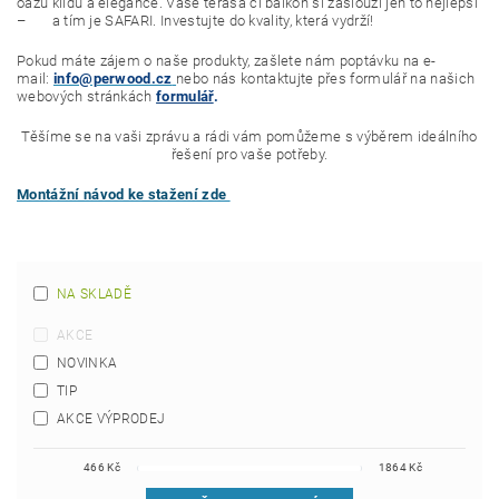
oázu klidu a elegance. Vaše terasa či balkón si zaslouží jen to nejlepší
– a tím je SAFARI. Investujte do kvality, která vydrží!
Pokud máte zájem o naše produkty, zašlete nám poptávku na e-
mail:
info@perwood.cz
nebo nás kontaktujte přes formulář na našich
webových stránkách
formulář
.
Těšíme se na vaši zprávu a rádi vám pomůžeme s výběrem ideálního
řešení pro vaše potřeby.
Montážní návod ke stažení zde
NA SKLADĚ
AKCE
NOVINKA
TIP
AKCE VÝPRODEJ
466
Kč
1864
Kč