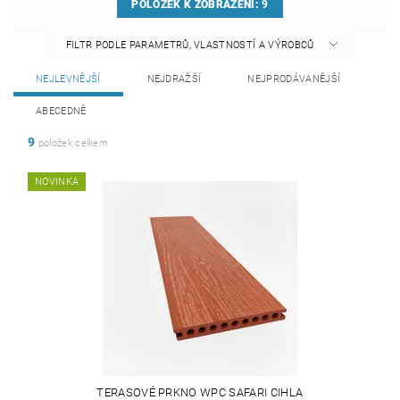
POLOŽEK K ZOBRAZENÍ:
9
FILTR PODLE PARAMETRŮ, VLASTNOSTÍ A VÝROBCŮ
NEJLEVNĚJŠÍ
NEJDRAŽŠÍ
NEJPRODÁVANĚJŠÍ
ABECEDNĚ
9
položek celkem
NOVINKA
TERASOVÉ PRKNO WPC SAFARI CIHLA