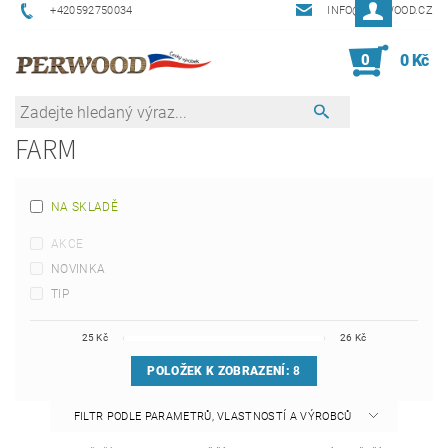
+420592750034
INFO@PERWOOD.CZ
0
0 Kč
FARM
NA SKLADĚ
AKCE
NOVINKA
TIP
25
Kč
26
Kč
POLOŽEK K ZOBRAZENÍ:
8
FILTR PODLE PARAMETRŮ, VLASTNOSTÍ A VÝROBCŮ