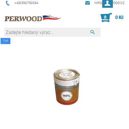
+420592750034
INFO@PERWOOD.CZ
0
0 Kč
TIP