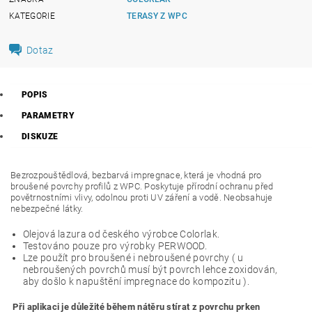
KATEGORIE
TERASY Z WPC
Dotaz
POPIS
PARAMETRY
DISKUZE
Bezrozpouštědlová, bezbarvá impregnace, která je vhodná pro
broušené povrchy profilů z WPC. Poskytuje přírodní ochranu před
povětrnostními vlivy, odolnou proti UV záření a vodě. Neobsahuje
nebezpečné látky.
Olejová lazura od českého výrobce Colorlak.
Testováno pouze pro výrobky PERWOOD.
Lze použít pro broušené i nebroušené povrchy ( u
nebroušených povrchů musí být povrch lehce zoxidován,
aby došlo k napuštění impregnace do kompozitu ).
Při aplikaci je důležité během nátěru stírat z povrchu prken