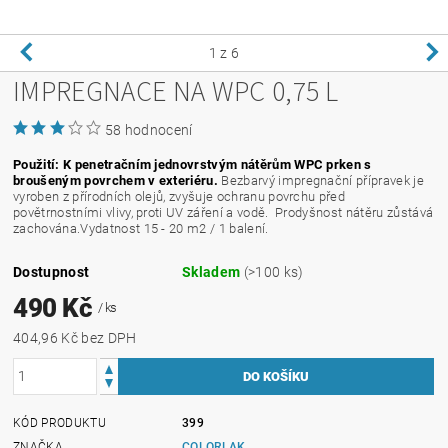
1
z 6
IMPREGNACE NA WPC 0,75 L
58 hodnocení
Použití: K penetračním jednovrstvým nátěrům WPC prken s
broušeným povrchem v exteriéru.
Bezbarvý impregnační přípravek je
vyroben z přírodních olejů, zvyšuje ochranu povrchu před
povětrnostními vlivy, proti UV záření a vodě. Prodyšnost nátěru zůstává
zachována.Vydatnost 15 - 20 m2 / 1 balení.
Dostupnost
Skladem
(>100 ks)
490 Kč
/ ks
404,96 Kč bez DPH
KÓD PRODUKTU
399
ZNAČKA
COLORLAK