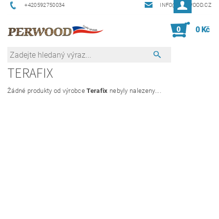
+420592750034
INFO@PERWOOD.CZ
0
0 Kč
TERAFIX
Žádné produkty od výrobce
Terafix
nebyly nalezeny....