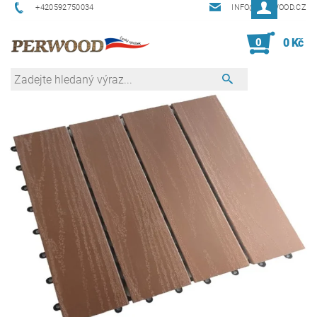
+420592750034
INFO@PERWOOD.CZ
0
0 Kč