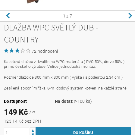
1
z 7
DLAŽBA WPC SVĚTLÝ DUB -
COUNTRY
72 hodnocení
Kazetová dlažba z kvalitního WPC materiálu ( PVC 50%, dřevo 50% )
přímo českého výrobce. Velice jednoduchá montáž.
Rozměr dlaždice 300 mm x 300 mm ( výška i s podestou 2,34 cm ).
Zesílená spodní mřížka, 8-mi dodový systém kotvení na každé straně.
Dostupnost
Na dotaz
(>100 ks)
149 Kč
/ ks
123,14 Kč bez DPH