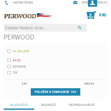
+420592750034
INFO@PERWOOD.CZ
0
0 Kč
PERWOOD
NA SKLADĚ
AKCE
NOVINKA
TIP
3
Kč
2480
Kč
POLOŽEK K ZOBRAZENÍ:
306
NEJLEVNĚJŠÍ
NEJDRAŽŠÍ
NEJPRODÁVANĚJŠÍ