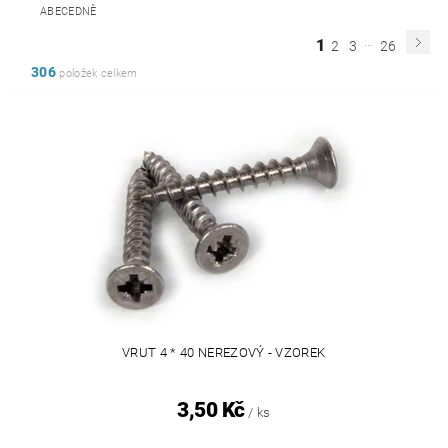
ABECEDNĚ
...
1
2
3
26
306
položek celkem
VRUT 4 * 40 NEREZOVÝ - VZOREK
3,50 Kč
/ ks