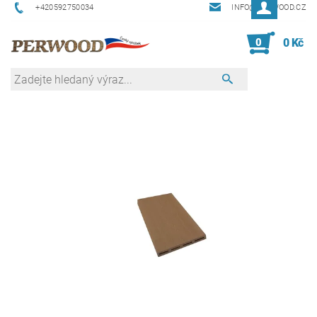
+420592750034
INFO@PERWOOD.CZ
0
0 Kč