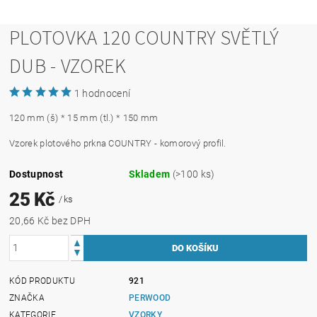
PLOTOVKA 120 COUNTRY SVĚTLÝ
DUB - VZOREK
1 hodnocení
120 mm (š) * 15 mm (tl.) * 150 mm
Vzorek plotového prkna COUNTRY - komorový profil.
Dostupnost
Skladem
(>100 ks)
25 Kč
/ ks
20,66 Kč bez DPH
KÓD PRODUKTU
921
ZNAČKA
PERWOOD
KATEGORIE
VZORKY