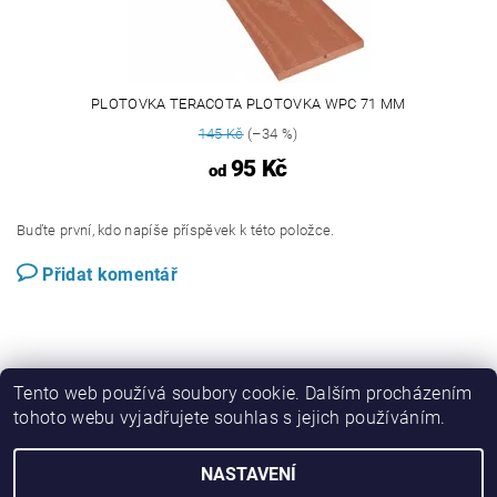
PLOTOVKA TERACOTA PLOTOVKA WPC 71 MM
145 Kč
(–34 %)
95 Kč
od
Buďte první, kdo napíše příspěvek k této položce.
Přidat komentář
Tento web používá soubory cookie. Dalším procházením
tohoto webu vyjadřujete souhlas s jejich používáním.
Perwood.cz
NASTAVENÍ