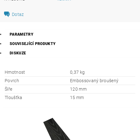
Dotaz
PARAMETRY
SOUVISEJÍCÍ PRODUKTY
DISKUZE
Hmotnost
0,37 kg
Povrch
Embossovaný broušený
Šíře
120 mm
Tloušťka
15 mm