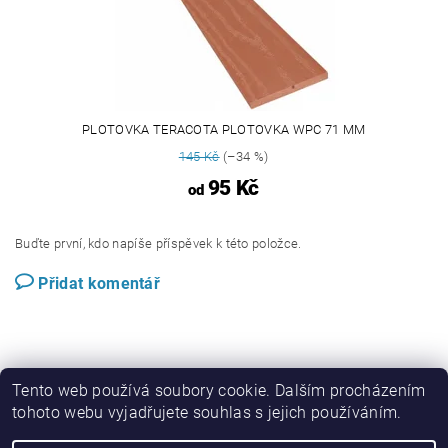
PLOTOVKA TERACOTA PLOTOVKA WPC 71 MM
145 Kč
(–34 %)
95 Kč
od
Buďte první, kdo napíše příspěvek k této položce.
Přidat komentář
Tento web používá soubory cookie. Dalším procházením
tohoto webu vyjadřujete souhlas s jejich používáním.
Perwood.cz