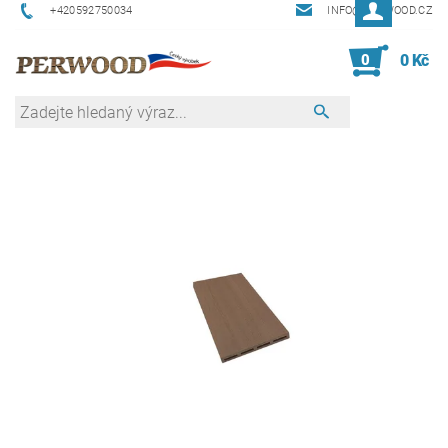
+420592750034
INFO@PERWOOD.CZ
0
0 Kč