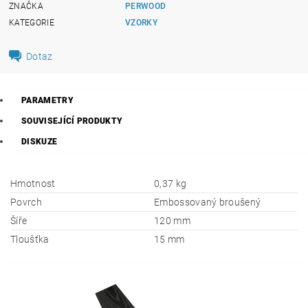
ZNAČKA
PERWOOD
KATEGORIE
VZORKY
Dotaz
PARAMETRY
SOUVISEJÍCÍ PRODUKTY
DISKUZE
Hmotnost
0,37 kg
Povrch
Embossovaný broušený
Šíře
120 mm
Tloušťka
15 mm