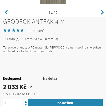
1
z 12
GEODECK ANTEAK 4 M
1 hodnocení
161 mm (š) * 21 mm (v) * 4000 mm (d)
Terasové prkno z WPC materiálu PERWOOD v plném profilu s vysokou
odolností a dlouhodobou životností.
Dostupnost
Na dotaz
2 033 Kč
/ ks
1 680,17 Kč bez DPH