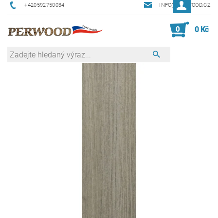
+420592750034
INFO@PERWOOD.CZ
0
0 Kč