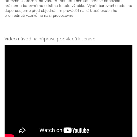
Barevné zobrazení na Vašem monitoru nemusí přesně odpovídat
reálnému barevnému odstínu tohoto výrobku. Výběr barevného odstínu
doporučujeme před objednáním provádět na základě osobního
prohlédnutí vzorků na naší provozovně.
Video návod na přípravu podkladů k terase