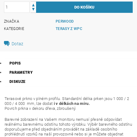
ZNAČKA
PERWOOD
KATEGORIE
TERASY Z WPC
Dotaz
POPIS
PARAMETRY
DISKUZE
Terasové prkno v plném profilu. Standardní délka prken jsou 1 000 / 2
000 / 4 000 mm, lze dodat
i v délkách na míru.
Povrch prkna v dekoru dřeva, zbroušený.
Barevné zobrazení na Vašem monitoru nemusí přesně odpovídat
reálnému barevnému odstínu tohoto výrobku. Výběr barevného odstínu
doporučujeme před objednáním provádět na základě osobního
prohlédnutí vzorků na naší provozovně nebo si je můžete objednat