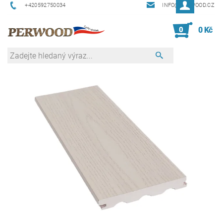
+420592750034
INFO@PERWOOD.CZ
0
0 Kč