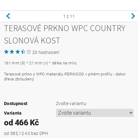
1
z 11
TERASOVÉ PRKNO WPC COUNTRY
SLONOVÁ KOST
20 hodnocení
161 mm (š) * 21 mm (v) * délka na míru
Terasové prkno z WPC materiálu PERWOOD v plném profilu - dekor
dřeva zbroušený.
Dostupnost
Zvolte variantu
Varianta
od 466 Kč
od 385,12 Kč
bez DPH