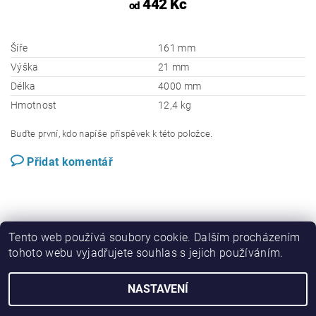
442 Kč
od
Šíře
161 mm
Výška
21 mm
Délka
4000 mm
Hmotnost
12,4 kg
Buďte první, kdo napíše příspěvek k této položce.
Přidat komentář
Tento web používá soubory cookie. Dalším procházením
tohoto webu vyjadřujete souhlas s jejich používáním.
Perwood.cz
NASTAVENÍ
2026 © WPC E-SHOP, všechna práva vyhrazena