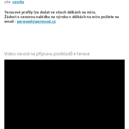
zde:
vzorky
Terasové profily lze dodat ve všech délkách na míru.
Žádost o cenovou nabídku
na výrobu v délkách na míru pošlete na
email :
perwood@perwood.cz
Video návod na přípravu podkladů k terase