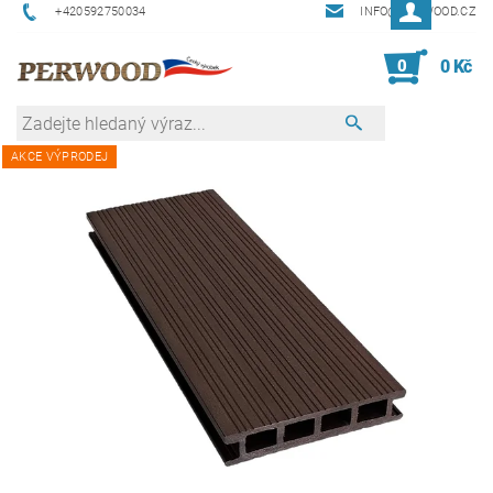
+420592750034
INFO@PERWOOD.CZ
0
0 Kč
AKCE VÝPRODEJ