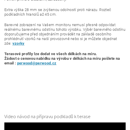
Extra výška 28 mm se zvýšenou odolností proti nárazu.
Rozteč
podkladních hranolů až 45 cm.
Barevné zobrazení na Vašem monitoru nemusí přesně odpovídat
reálnému barevnému odstínu tohoto výrobku. Výběr barevného odstínu
doporučujeme před objednáním provádět na základě osobního
prohlédnutí vzorků na naší provozovně nebo si je můžete objednat
zde:
vzorky
Terasové profily lze dodat ve všech délkách na míru.
Žádost o cenovou nabídku
na výrobu v délkách na míru pošlete na
email :
perwood@perwood.cz
Video návod na přípravu podkladů k terase