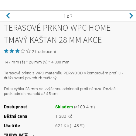
1
z 7
TERASOVÉ PRKNO WPC HOME
TMAVÝ KAŠTAN 28 MM AKCE
2 hodnocení
147 mm (š) * 28 mm (v) * 4 000 mm
Terasové prkno z WPC materiálu PERWOOD v komorovém profilu -
drážkovaný povrch zbroušený.
Extra výška 28 mm se zvýšenou odolností proti nárazu. Rozteč
podkladních hranolů až 45 cm.
Dostupnost
Skladem
(>100 4 m)
Běžná cena
1 380 Kč
Ušetříte
621 Kč
(–45 %)