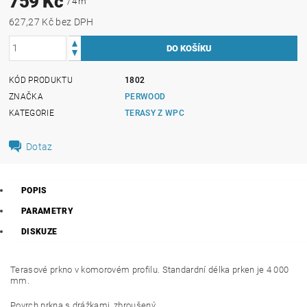
759 Kč
/ 4 m
627,27 Kč bez DPH
KÓD PRODUKTU
1802
ZNAČKA
PERWOOD
KATEGORIE
TERASY Z WPC
Dotaz
POPIS
PARAMETRY
DISKUZE
Terasové prkno v komorovém profilu. Standardní délka prken je 4 000
mm.
Povrch prkna s drážkami, zbroušený.