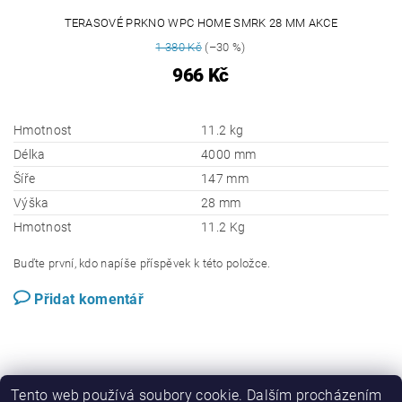
TERASOVÉ PRKNO WPC HOME SMRK 28 MM AKCE
1 380 Kč
(–30 %)
966 Kč
Hmotnost
11.2 kg
Délka
4000 mm
Šíře
147 mm
Výška
28 mm
Hmotnost
11.2 Kg
Buďte první, kdo napíše příspěvek k této položce.
Přidat komentář
Tento web používá soubory cookie. Dalším procházením