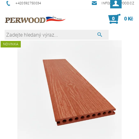
+420592750034
INFO@PERWOOD.CZ
0
0 Kč
NOVINKA