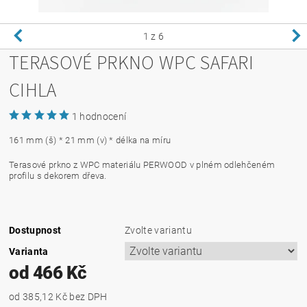
1
z 6
TERASOVÉ PRKNO WPC SAFARI
CIHLA
1 hodnocení
161 mm (š) * 21 mm (v) * délka na míru
Terasové prkno z WPC materiálu PERWOOD v plném odlehčeném
profilu s dekorem dřeva.
Dostupnost
Zvolte variantu
Varianta
od 466 Kč
od 385,12 Kč
bez DPH