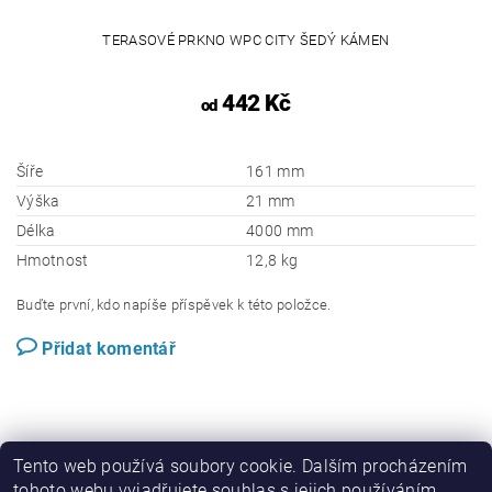
TERASOVÉ PRKNO WPC CITY ŠEDÝ KÁMEN
442 Kč
od
Šíře
161 mm
Výška
21 mm
Délka
4000 mm
Hmotnost
12,8 kg
Buďte první, kdo napíše příspěvek k této položce.
Přidat komentář
Tento web používá soubory cookie. Dalším procházením
tohoto webu vyjadřujete souhlas s jejich používáním.