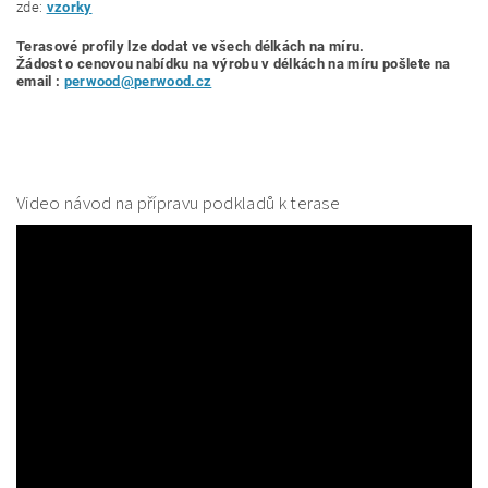
zde:
vzorky
Terasové profily lze dodat ve všech délkách na míru.
Žádost o cenovou nabídku
na výrobu v délkách na míru pošlete na
email :
perwood@perwood.cz
Video návod na přípravu podkladů k terase