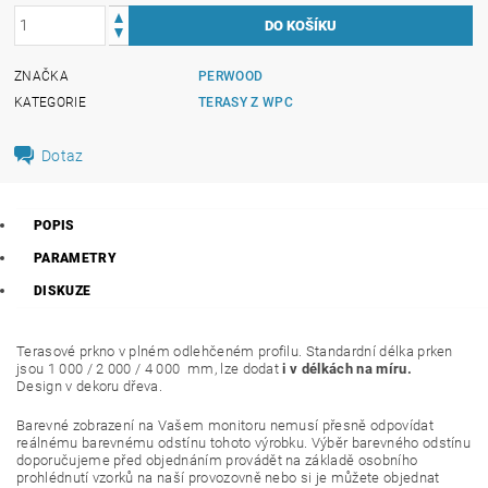
ZNAČKA
PERWOOD
KATEGORIE
TERASY Z WPC
Dotaz
POPIS
PARAMETRY
DISKUZE
Terasové prkno v plném odlehčeném profilu. Standardní délka prken
jsou 1 000 / 2 000 / 4 000 mm, lze dodat
i v délkách na míru.
Design v dekoru dřeva.
Barevné zobrazení na Vašem monitoru nemusí přesně odpovídat
reálnému barevnému odstínu tohoto výrobku. Výběr barevného odstínu
doporučujeme před objednáním provádět na základě osobního
prohlédnutí vzorků na naší provozovně nebo si je můžete objednat