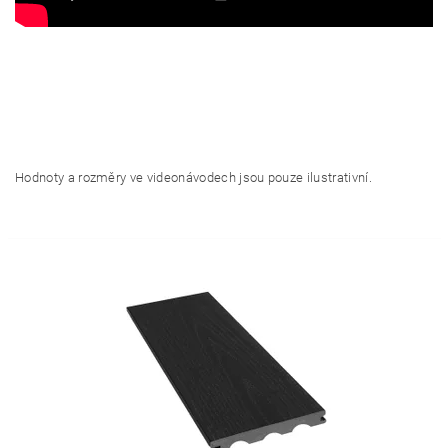
Hodnoty a rozměry ve videonávodech jsou pouze ilustrativní.