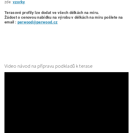
zde:
vzorky
Terasové profily lze dodat ve všech délkách na míru.
Žádost o cenovou nabídku
na výrobu v délkách na míru pošlete na
email :
perwood@perwood.cz
Video návod na přípravu podkladů k terase