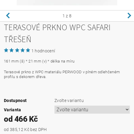
1
z 8
TERASOVÉ PRKNO WPC SAFARI
TŘEŠEŇ
1 hodnocení
161 mm (š) * 21 mm (v) * délka na míru
Terasové prkno z WPC materiálu PERWOOD v plném odlehčeném
profilu s dekorem dřeva.
Dostupnost
Zvolte variantu
Varianta
od 466 Kč
od 385,12 Kč
bez DPH