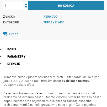
ZNAČKA
PERWOOD
KATEGORIE
TERASY Z WPC
Dotaz
POPIS
PARAMETRY
DISKUZE
Terasové prkno v plném odlehčeném profilu. Standardní délka prken
jsou 1 000 / 2 000 / 4 000 mm, lze dodat
i v délkách na míru.
Design v dekoru dřeva.
Barevné zobrazení na Vašem monitoru nemusí přesně odpovídat
reálnému barevnému odstínu tohoto výrobku. Výběr barevného odstínu
doporučujeme před objednáním provádět na základě osobního
prohlédnutí vzorků na naší provozovně nebo si je můžete objednat