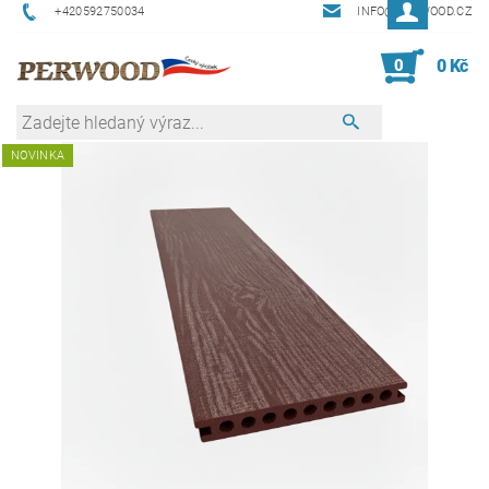
+420592750034
INFO@PERWOOD.CZ
0
0 Kč
NOVINKA