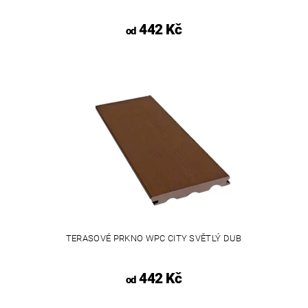
442 Kč
od
TERASOVÉ PRKNO WPC CITY SVĚTLÝ DUB
442 Kč
od