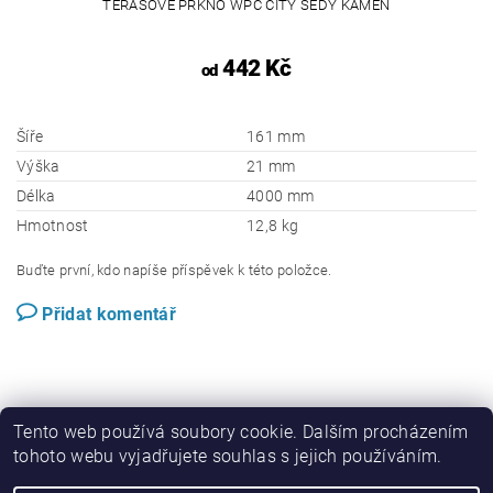
TERASOVÉ PRKNO WPC CITY ŠEDÝ KÁMEN
442 Kč
od
Šíře
161 mm
Výška
21 mm
Délka
4000 mm
Hmotnost
12,8 kg
Buďte první, kdo napíše příspěvek k této položce.
Přidat komentář
Tento web používá soubory cookie. Dalším procházením
tohoto webu vyjadřujete souhlas s jejich používáním.
Perwood.cz