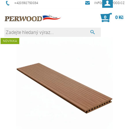
+420592750034
INFO@PERWOOD.CZ
0
0 Kč
NOVINKA