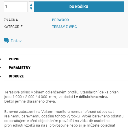
ZNAČKA
PERWOOD
KATEGORIE
TERASY Z WPC
Dotaz
POPIS
PARAMETRY
DISKUZE
Terasové prkno v plném odlehčeném profilu. Standardní délka prken
jsou 1 000 / 2 000 / 4 000 mm, lze dodat
i v délkách na míru.
Dekor jemně drásaného dřeva.
Barevné zobrazení na Vašem monitoru nemusí přesně odpovídat
reálnému barevnému odstínu tohoto výrobku. Výběr barevného odstínu
doporučujeme před objednáním provádět na základě osobního
prohlédnutí vzorků na naší provozovně nebo si je můžete objednat