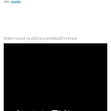
zde:
vzorky
Video návod na přípravu podkladů k terase