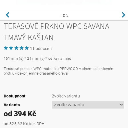
1
z 5
TERASOVÉ PRKNO WPC SAVANA
TMAVÝ KAŠTAN
1 hodnocení
161 mm (š) * 21 mm (v) * délka na míru
Terasové prkno z WPC materiálu PERWOOD v plném odlehčeném
profilu - dekor jemně drásaného dřeva.
Dostupnost
Zvolte variantu
Varianta
od 394 Kč
od 325,62 Kč
bez DPH