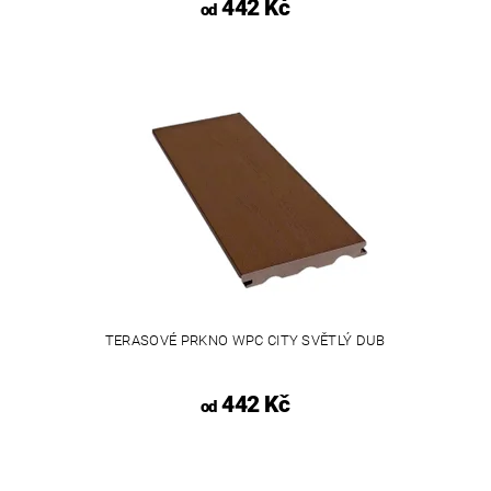
442 Kč
od
TERASOVÉ PRKNO WPC CITY SVĚTLÝ DUB
442 Kč
od