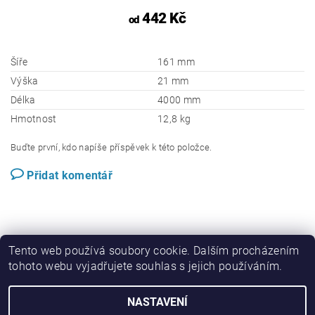
442 Kč
od
Šíře
161 mm
Výška
21 mm
Délka
4000 mm
Hmotnost
12,8 kg
Buďte první, kdo napíše příspěvek k této položce.
Přidat komentář
Tento web používá soubory cookie. Dalším procházením
tohoto webu vyjadřujete souhlas s jejich používáním.
Perwood.cz
NASTAVENÍ