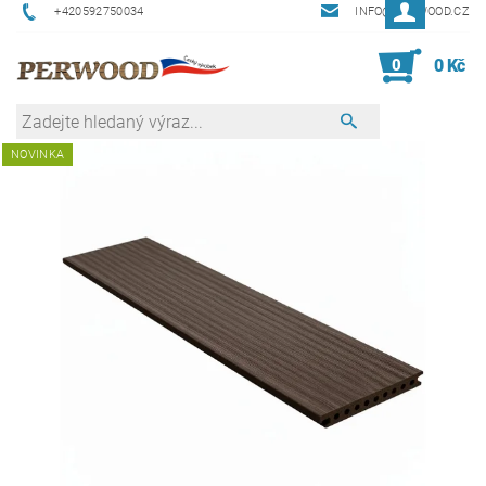
+420592750034
INFO@PERWOOD.CZ
0
0 Kč
NOVINKA