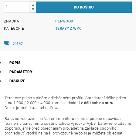
ZNAČKA
PERWOOD
KATEGORIE
TERASY Z WPC
Dotaz
POPIS
PARAMETRY
DISKUZE
Terasové prkno v plném odlehčeném profilu. Standardní délka prken
jsou 1 000 / 2 000 / 4 000 mm, lze dodat
i v délkách na míru.
Dekor jemně drásaného dřeva.
Barevné zobrazení na Vašem monitoru nemusí přesně odpovídat
reálnému barevnému odstínu tohoto výrobku. Výběr barevného odstínu
doporučujeme před objednáním provádět na základě osobního
prohlédnutí vzorků na naší provozovně nebo si je můžete objednat