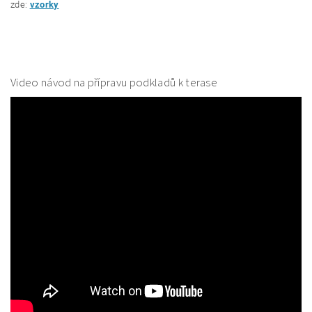
zde:
vzorky
Video návod na přípravu podkladů k terase