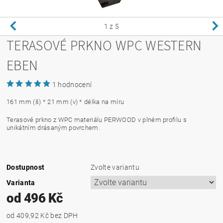
1
z 5
TERASOVÉ PRKNO WPC WESTERN
EBEN
1 hodnocení
161 mm (š) * 21 mm (v) * délka na míru
Terasové prkno z WPC materiálu PERWOOD v plném profilu s
unikátním drásaným povrchem.
Dostupnost
Zvolte variantu
Varianta
od 496 Kč
od 409,92 Kč
bez DPH