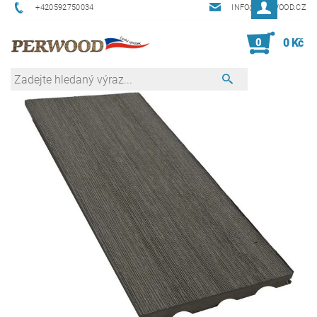
+420592750034
INFO@PERWOOD.CZ
0
0 Kč