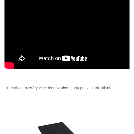
Hodnoty a rozměry ve videonávodech jsou pouze ilustrativní.