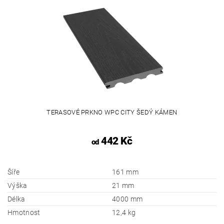
TERASOVÉ PRKNO WPC CITY ŠEDÝ KÁMEN
442 Kč
od
Šíře
161 mm
Výška
21 mm
Délka
4000 mm
Hmotnost
12,4 kg