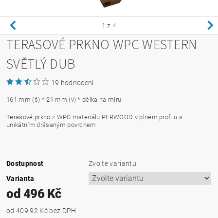
1
z 4
TERASOVÉ PRKNO WPC WESTERN
SVĚTLÝ DUB
19 hodnocení
161 mm (š) * 21 mm (v) * délka na míru
Terasové prkno z WPC materiálu PERWOOD v plném profilu s
unikátním drásaným povrchem.
Dostupnost
Zvolte variantu
Varianta
od 496 Kč
od 409,92 Kč
bez DPH