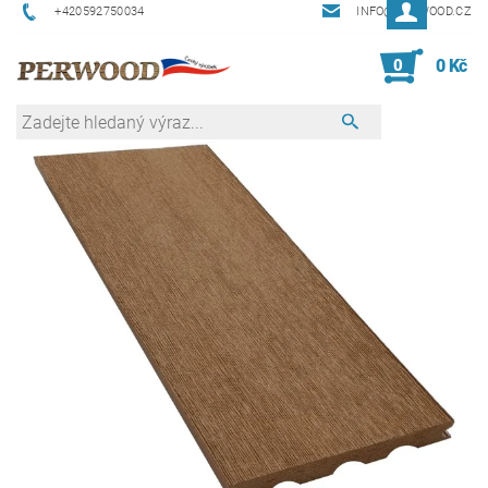
+420592750034
INFO@PERWOOD.CZ
0
0 Kč