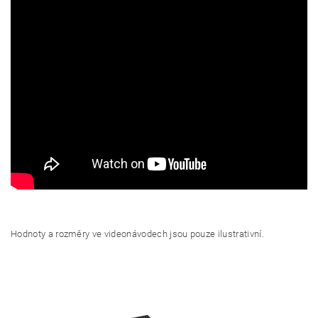
Hodnoty a rozměry ve videonávodech jsou pouze ilustrativní.