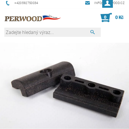
+420592750034
INFO@PERWOOD.CZ
0
0 Kč