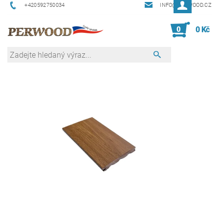
+420592750034
INFO@PERWOOD.CZ
0
0 Kč