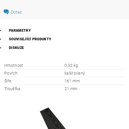
Dotaz
PARAMETRY
SOUVISEJÍCÍ PRODUKTY
DISKUZE
Hmotnost
0,52 kg
Povrch
kašírovaný
Šíře
161 mm
Tloušťka
21 mm