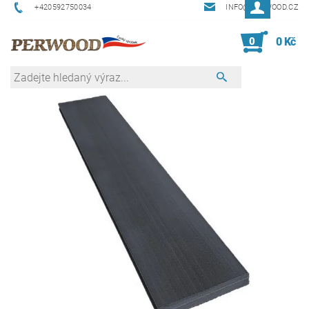
+420592750034
INFO@PERWOOD.CZ
0
0 Kč