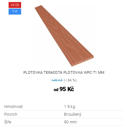
AKCE
TIP
PLOTOVKA TERACOTA PLOTOVKA WPC 71 MM
145 Kč
(–34 %)
95 Kč
od
Hmotnost
1.9 kg
Povrch
Broušený
Šíře
90 mm