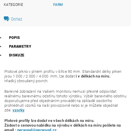
KATEGORIE
FARM
Dotaz
POPIS
PARAMETRY
DISKUZE
Plotové prkno v plném profilu v šířce 90 mm. Standardní délky prken
jsou 1 000 / 2 000 / 4 000 mm, lze dodat
i v délkách na míru.
Hladký zbroušený povrch.
Barevné zobrazení na Vašem monitoru nemusí přesně odpovídat
reálnému barevnému odstínu tohoto výrobku. Výběr barevného odstínu
doporučujeme před objednáním provádět na základě osobního
prohlédnutí vzorků na naší provozovně nebo si je můžete objednat
zde:
vzorky
Plotové profily lze dodat ve všech délkách na míru.
Žádost o cenovou nabídku
na výrobu v délkách na míru pošlete na
email :
perwood@perwood.cz