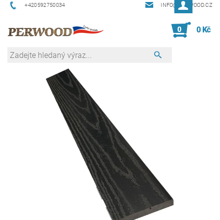
+420592750034
INFO@PERWOOD.CZ
0
0 Kč