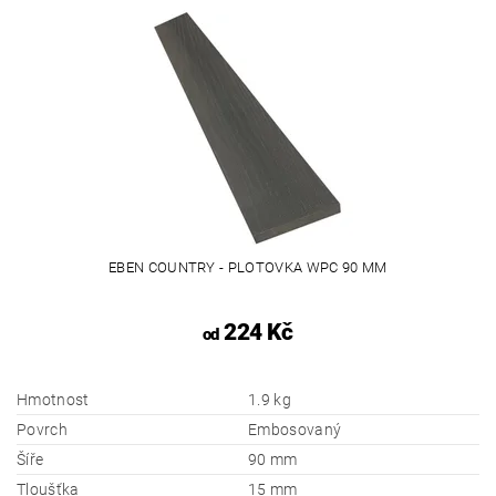
EBEN COUNTRY - PLOTOVKA WPC 90 MM
224 Kč
od
Hmotnost
1.9 kg
Povrch
Embosovaný
Šíře
90 mm
Tloušťka
15 mm