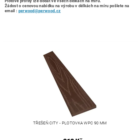
Plotové profily lze dodat ve všech délkách na míru.
Žádost o cenovou nabídku
na výrobu v délkách na míru pošlete na
email :
perwood@perwood.cz
TŘEŠEŇ CITY - PLOTOVKA WPC 90 MM