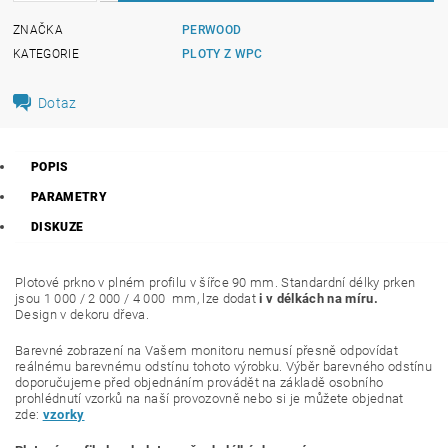
ZNAČKA
PERWOOD
KATEGORIE
PLOTY Z WPC
Dotaz
POPIS
PARAMETRY
DISKUZE
Plotové prkno v plném profilu v šířce 90 mm. Standardní délky prken
jsou 1 000 / 2 000 / 4 000 mm, lze dodat
i v délkách na míru.
Design v dekoru dřeva.
Barevné zobrazení na Vašem monitoru nemusí přesně odpovídat
reálnému barevnému odstínu tohoto výrobku. Výběr barevného odstínu
doporučujeme před objednáním provádět na základě osobního
prohlédnutí vzorků na naší provozovně nebo si je můžete objednat
zde:
vzorky