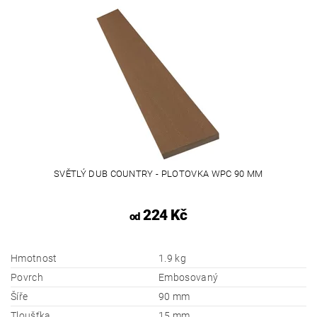
SVĚTLÝ DUB COUNTRY - PLOTOVKA WPC 90 MM
224 Kč
od
Hmotnost
1.9 kg
Povrch
Embosovaný
Šíře
90 mm
Tloušťka
15 mm