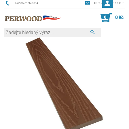
+420592750034
INFO@PERWOOD.CZ
0
0 Kč