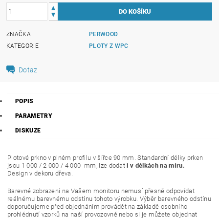
ZNAČKA
PERWOOD
KATEGORIE
PLOTY Z WPC
Dotaz
POPIS
PARAMETRY
DISKUZE
Plotové prkno v plném profilu v šířce 90 mm. Standardní délky prken
jsou 1 000 / 2 000 / 4 000 mm, lze dodat
i v délkách na míru.
Design v dekoru dřeva.
Barevné zobrazení na Vašem monitoru nemusí přesně odpovídat
reálnému barevnému odstínu tohoto výrobku. Výběr barevného odstínu
doporučujeme před objednáním provádět na základě osobního
prohlédnutí vzorků na naší provozovně nebo si je můžete objednat