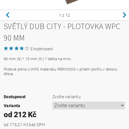
1
z 12
SVĚTLÝ DUB CITY - PLOTOVKA WPC
90 MM
5 hodnocení
90 mm (š) * 15 mm (tl.) * délka na míru
Plotové prkno z WPC materiálu PERWOOD v plném profilu v dekoru
dřeva.
Dostupnost
Zvolte variantu
Varianta
od 212 Kč
od 175,21 Kč
bez DPH