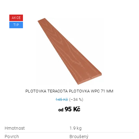
AKCE
TIP
PLOTOVKA TERACOTA PLOTOVKA WPC 71 MM
145 Kč
(–34 %)
95 Kč
od
Hmotnost
1.9 kg
Povrch
Broušený