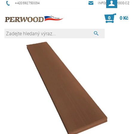
+420592750034
INFO@PERWOOD.CZ
0
0 Kč