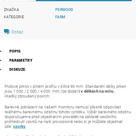
ZNAČKA
PERWOOD
KATEGORIE
FARM
Dotaz
POPIS
PARAMETRY
DISKUZE
Plotové prkno v plném profilu v šířce 90 mm. Standardní délky prken
jsou 1 000 / 2 000 / 4 000 mm, lze dodat
i v délkách na míru.
Hladký zbroušený povrch.
Barevné zobrazení na Vašem monitoru nemusí přesně odpovídat
reálnému barevnému odstínu tohoto výrobku. Výběr barevného odstínu
doporučujeme před objednáním provádět na základě osobního
prohlédnutí vzorků na naší provozovně nebo si je můžete objednat
zde:
vzorky