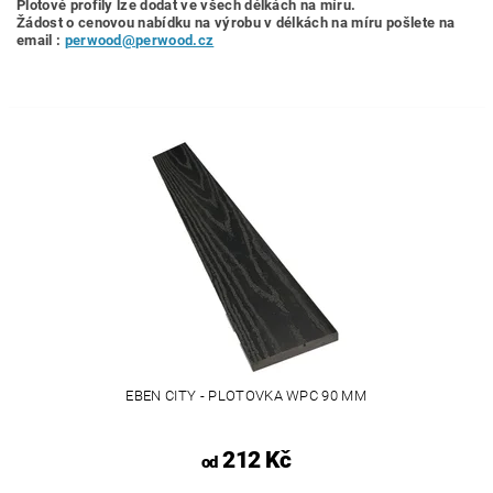
Plotové profily lze dodat ve všech délkách na míru.
Žádost o cenovou nabídku
na výrobu v délkách na míru pošlete na
email :
perwood@perwood.cz
EBEN CITY - PLOTOVKA WPC 90 MM
212 Kč
od