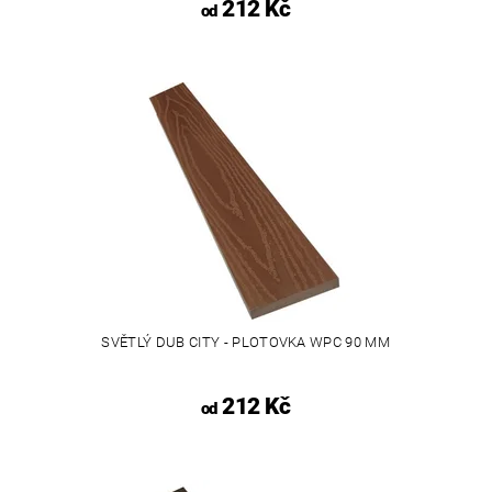
212 Kč
od
SVĚTLÝ DUB CITY - PLOTOVKA WPC 90 MM
212 Kč
od