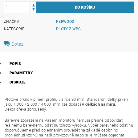
ZNAČKA
PERWOOD
KATEGORIE
PLOTY Z WPC
Dotaz
POPIS
PARAMETRY
DISKUZE
Plotové prkno v plném profilu v šířce 90 mm. Standardní délky prken
jsou 1 000 / 2 000 / 4 000 mm, lze dodat
i v délkách na míru.
Dekor dřeva zbroušený.
Barevné zobrazení na Vašem monitoru nemusí přesně odpovídat
reálnému barevnému odstínu tohoto výrobku. Výběr barevného odstínu
doporučujeme před objednáním provádět na základě osobního
prohlédnutí vzorků na naší provozovně nebo si je můžete objednat