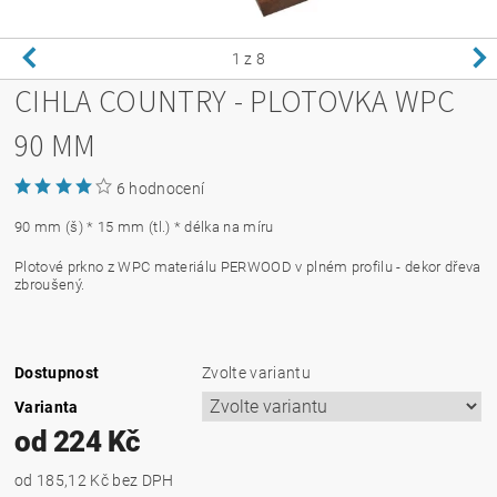
1
z 8
CIHLA COUNTRY - PLOTOVKA WPC
90 MM
6 hodnocení
90 mm (š) * 15 mm (tl.) * délka na míru
Plotové prkno z WPC materiálu PERWOOD v plném profilu - dekor dřeva
zbroušený.
Dostupnost
Zvolte variantu
Varianta
od 224 Kč
od 185,12 Kč
bez DPH