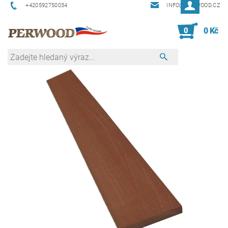
+420592750034
INFO@PERWOOD.CZ
0
0 Kč