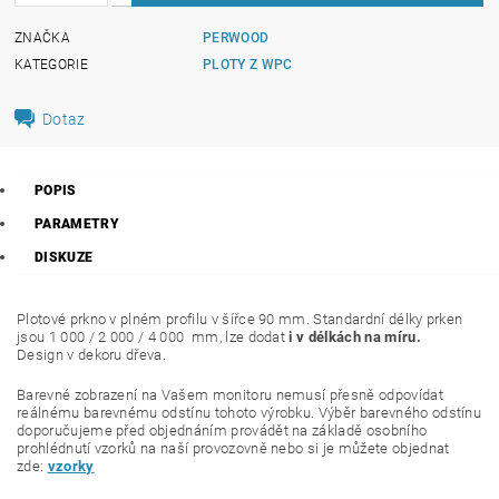
ZNAČKA
PERWOOD
KATEGORIE
PLOTY Z WPC
Dotaz
POPIS
PARAMETRY
DISKUZE
Plotové prkno v plném profilu v šířce 90 mm. Standardní délky prken
jsou 1 000 / 2 000 / 4 000 mm, lze dodat
i v délkách na míru.
Design v dekoru dřeva.
Barevné zobrazení na Vašem monitoru nemusí přesně odpovídat
reálnému barevnému odstínu tohoto výrobku. Výběr barevného odstínu
doporučujeme před objednáním provádět na základě osobního
prohlédnutí vzorků na naší provozovně nebo si je můžete objednat
zde:
vzorky