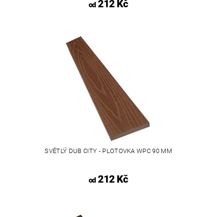
212 Kč
od
SVĚTLÝ DUB CITY - PLOTOVKA WPC 90 MM
212 Kč
od