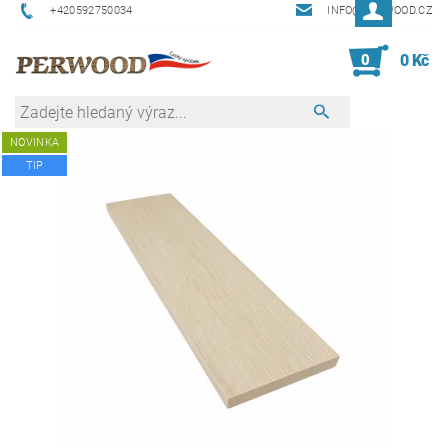
+420592750034
INFO@PERWOOD.CZ
0
0 Kč
NOVINKA
TIP