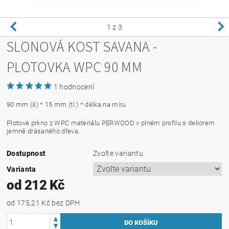
1
z 3
SLONOVÁ KOST SAVANA -
PLOTOVKA WPC 90 MM
1 hodnocení
90 mm (š) * 15 mm (tl.) * délka na míru
Plotové prkno z WPC materiálu PERWOOD v plném profilu s dekorem
jemně drásaného dřeva.
Dostupnost
Zvolte variantu
Varianta
od 212 Kč
od 175,21 Kč
bez DPH