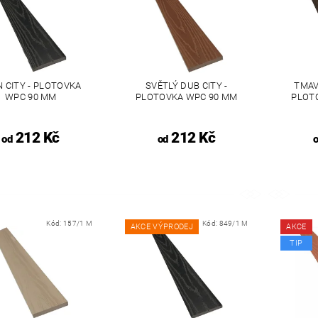
N CITY - PLOTOVKA
SVĚTLÝ DUB CITY -
TMAV
WPC 90 MM
PLOTOVKA WPC 90 MM
PLOT
212 Kč
212 Kč
od
od
Kód:
157/1 M
Kód:
849/1 M
AKCE VÝPRODEJ
AKCE
TIP