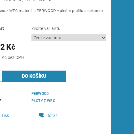
rkno z WPC materiálu PERWOOD v plném profilu s dekorem
st
Zvolte variantu
12 Kč
1 Kč
bez DPH
PERWOOD
E
PLOTY Z WPC
Tisk
Dotaz