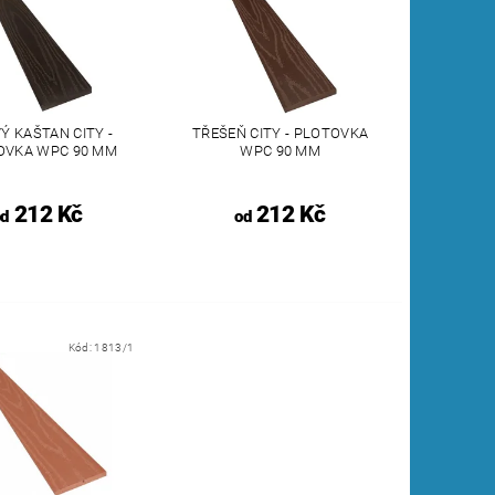
Ý KAŠTAN CITY -
TŘEŠEŇ CITY - PLOTOVKA
OVKA WPC 90 MM
WPC 90 MM
212 Kč
212 Kč
od
od
Kód:
1813/1