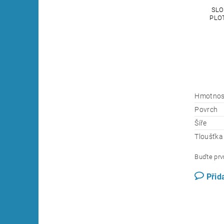
SLO
PLO
Hmotnos
Povrch
Šíře
Tloušťka
Buďte prvn
Přid