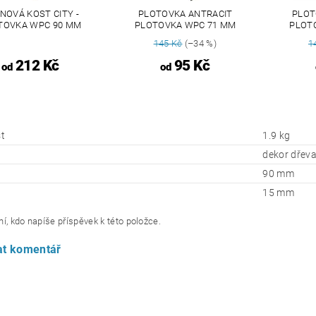
NOVÁ KOST CITY -
PLOTOVKA ANTRACIT
PLOT
TOVKA WPC 90 MM
PLOTOVKA WPC 71 MM
PLOT
145 Kč
(–34 %)
1
212 Kč
95 Kč
od
od
t
1.9 kg
dekor dřev
90 mm
15 mm
í, kdo napíše příspěvek k této položce.
at komentář