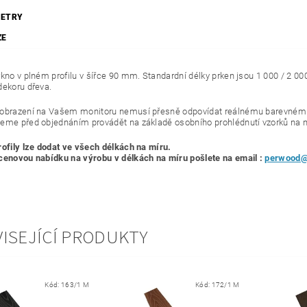
ETRY
ZE
rkno v plném profilu v šířce 90 mm. Standardní délky prken jsou 1 000 / 2 0
dekoru dřeva.
obrazení na Vašem monitoru nemusí přesně odpovídat reálnému barevnému 
eme před objednáním provádět na základě osobního prohlédnutí vzorků na n
rofily lze dodat ve všech délkách na míru.
 cenovou nabídku
na výrobu v délkách na míru pošlete na email :
perwood@
ISEJÍCÍ PRODUKTY
Kód:
163/1 M
Kód:
172/1 M