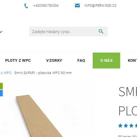
+420592750034
INFO@PERWOOD.CZ
PLOTY Z WPC
VZORKY
FAQ
O NÁS
KON
y z WPC
Smrk SAFARI - plotovka WPC 90 mm
SMR
A
PL
90 mm (š) 