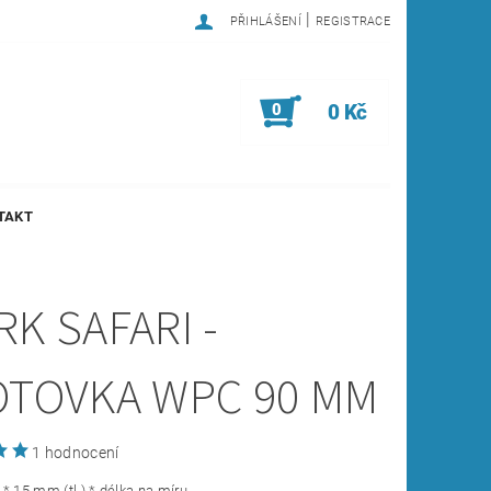
|
PŘIHLÁŠENÍ
REGISTRACE
0
0 Kč
TAKT
K SAFARI -
OTOVKA WPC 90 MM
1 hodnocení
* 15 mm (tl.) * délka na míru