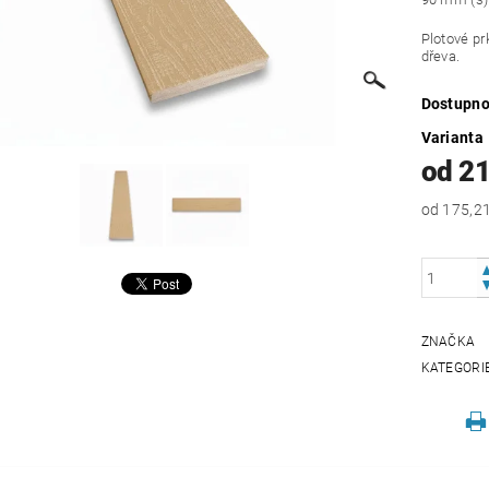
Plotové p
dřeva.
Dostupno
Varianta
od 2
od 175,2
ZNAČKA
KATEGORI