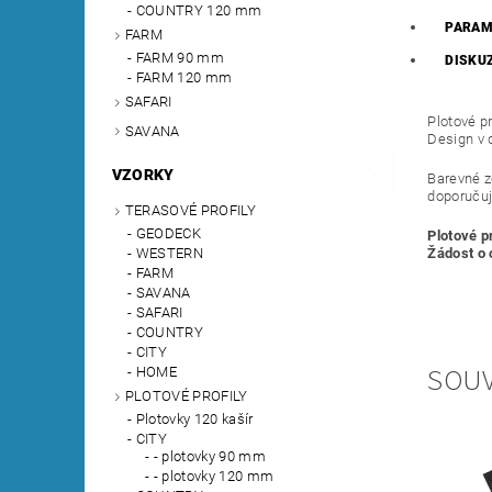
COUNTRY 120 mm
PARAM
FARM
FARM 90 mm
DISKU
FARM 120 mm
SAFARI
Plotové p
SAVANA
Design v 
VZORKY
Barevné z
doporučuj
TERASOVÉ PROFILY
GEODECK
Plotové p
Žádost o
WESTERN
FARM
SAVANA
SAFARI
COUNTRY
CITY
SOUV
HOME
PLOTOVÉ PROFILY
Plotovky 120 kašír
CITY
- plotovky 90 mm
- plotovky 120 mm