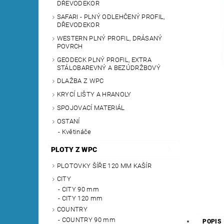
DŘEVODEKOR
SAFARI - PLNÝ ODLEHČENÝ PROFIL,
DŘEVODEKOR
WESTERN PLNÝ PROFIL, DRÁSANÝ
POVRCH
GEODECK PLNÝ PROFIL, EXTRA
STÁLOBAREVNÝ A BEZÚDRŽBOVÝ
DLAŽBA Z WPC
KRYCÍ LIŠTY A HRANOLY
SPOJOVACÍ MATERIÁL
OSTANÍ
Květináče
PLOTY Z WPC
PLOTOVKY ŠÍŘE 120 MM KAŠÍR
CITY
CITY 90 mm
CITY 120 mm
COUNTRY
COUNTRY 90 mm
POPIS