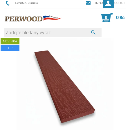
+420592750034
INFO@PERWOOD.CZ
0
0 Kč
NOVINKA
TIP