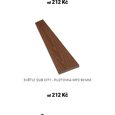
212 Kč
od
SVĚTLÝ DUB CITY - PLOTOVKA WPC 90 MM
212 Kč
od