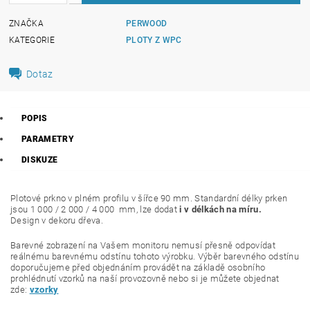
ZNAČKA
PERWOOD
KATEGORIE
PLOTY Z WPC
Dotaz
POPIS
PARAMETRY
DISKUZE
Plotové prkno v plném profilu v šířce 90 mm. Standardní délky prken
jsou 1 000 / 2 000 / 4 000 mm, lze dodat
i v délkách na míru.
Design v dekoru dřeva.
Barevné zobrazení na Vašem monitoru nemusí přesně odpovídat
reálnému barevnému odstínu tohoto výrobku. Výběr barevného odstínu
doporučujeme před objednáním provádět na základě osobního
prohlédnutí vzorků na naší provozovně nebo si je můžete objednat
zde:
vzorky