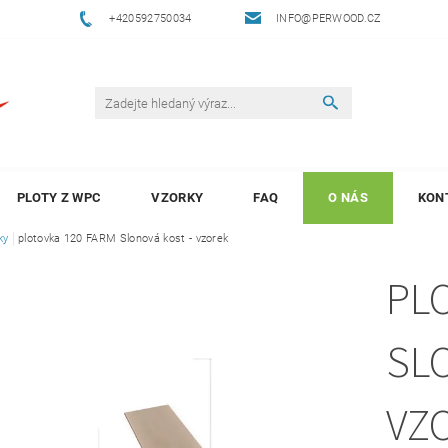
+420592750034
INFO@PERWOOD.CZ
PLOTY Z WPC
VZORKY
FAQ
O NÁS
KON
ky
plotovka 120 FARM Slonová kost - vzorek
PL
SL
VZ