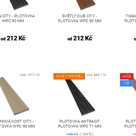
N CITY - PLOTOVKA
SVĚTLÝ DUB CITY -
TMAV
WPC 90 MM
PLOTOVKA WPC 90 MM
PLOT
212 Kč
212 Kč
od
od
Kód:
157/1 M
Kód:
849/1 M
AKCE VÝPRODEJ
AKCE
TIP
NOVÁ KOST CITY -
PLOTOVKA ANTRACIT
PLOT
TOVKA WPC 90 MM
PLOTOVKA WPC 71 MM
PLOT
145 Kč
(–34 %)
1