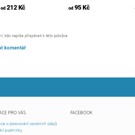
212 Kč
95 Kč
od
od
í, kdo napíše příspěvek k této položce.
at komentář
ACE PRO VÁS
FACEBOOK
ace o zpracování osobních údajů
ní podmínky