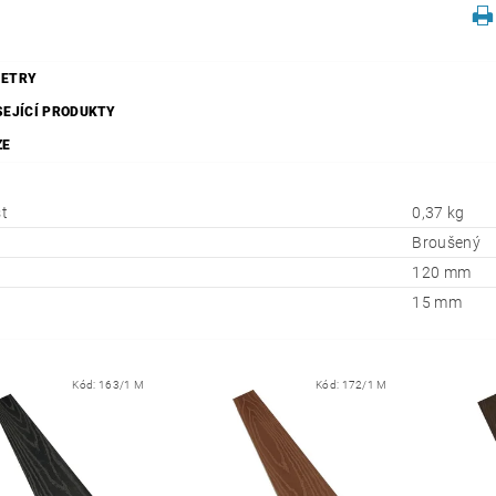
ETRY
SEJÍCÍ PRODUKTY
ZE
t
0,37 kg
Broušený
120 mm
15 mm
Kód:
163/1 M
Kód:
172/1 M