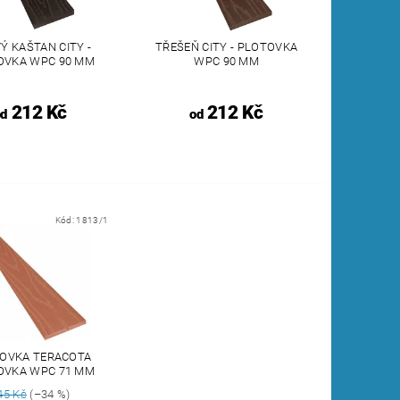
Ý KAŠTAN CITY -
TŘEŠEŇ CITY - PLOTOVKA
OVKA WPC 90 MM
WPC 90 MM
212 Kč
212 Kč
od
od
Kód:
1813/1
OVKA TERACOTA
OVKA WPC 71 MM
45 Kč
(–34 %)