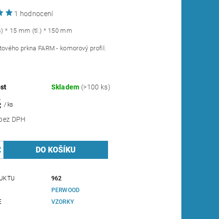
1 hodnocení
) * 15 mm (tl.) * 150 mm
tového prkna FARM - komorový profil.
st
Skladem
(>100 ks)
č
/ ks
20,66 Kč bez DPH
UKTU
962
PERWOOD
E
VZORKY