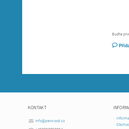
Buďte prvn
Přid
KONTAKT
INFORM
Inform
info
@
perwood.cz
Obchod