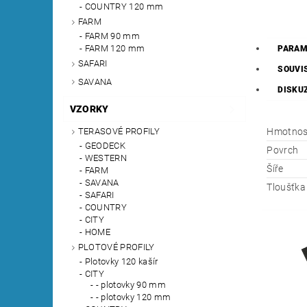
COUNTRY 120 mm
FARM
FARM 90 mm
FARM 120 mm
PARAM
SAFARI
SOUVI
SAVANA
DISKU
VZORKY
Hmotnos
TERASOVÉ PROFILY
GEODECK
Povrch
WESTERN
Šíře
FARM
SAVANA
Tloušťka
SAFARI
COUNTRY
CITY
HOME
PLOTOVÉ PROFILY
Plotovky 120 kašír
CITY
- plotovky 90 mm
- plotovky 120 mm