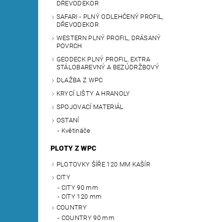
DŘEVODEKOR
SAFARI - PLNÝ ODLEHČENÝ PROFIL,
DŘEVODEKOR
WESTERN PLNÝ PROFIL, DRÁSANÝ
POVRCH
GEODECK PLNÝ PROFIL, EXTRA
STÁLOBAREVNÝ A BEZÚDRŽBOVÝ
DLAŽBA Z WPC
KRYCÍ LIŠTY A HRANOLY
SPOJOVACÍ MATERIÁL
OSTANÍ
Květináče
PLOTY Z WPC
PLOTOVKY ŠÍŘE 120 MM KAŠÍR
CITY
CITY 90 mm
CITY 120 mm
COUNTRY
COUNTRY 90 mm