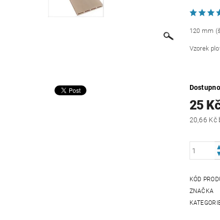
120 mm (š
Vzorek plo
Dostupno
25 K
KÓD PROD
ZNAČKA
KATEGORI