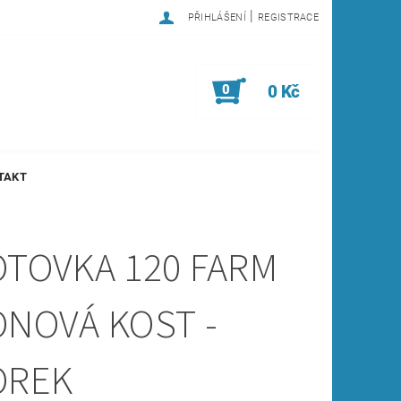
|
PŘIHLÁŠENÍ
REGISTRACE
0
0 Kč
TAKT
OTOVKA 120 FARM
ONOVÁ KOST -
OREK