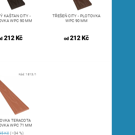
Ý KAŠTAN CITY -
TŘEŠEŇ CITY - PLOTOVKA
OVKA WPC 90 MM
WPC 90 MM
212 Kč
212 Kč
od
od
Kód:
1813/1
OVKA TERACOTA
OVKA WPC 71 MM
45 Kč
(–34 %)