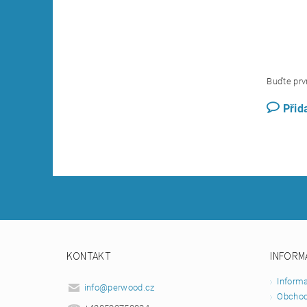
Buďte prvn
Přid
KONTAKT
INFORM
Inform
info
@
perwood.cz
Obchod