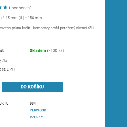
1 hodnocení
) * 15 mm (tl.) * 150 mm
tového prkna kašír - komorový profil potažený okenní fólií.
st
Skladem
(>100 ks)
č
/ ks
20,66 Kč bez DPH
UKTU
934
PERWOOD
E
VZORKY