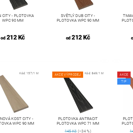
N CITY - PLOTOVKA
SVĚTLÝ DUB CITY -
TMAV
WPC 90 MM
PLOTOVKA WPC 90 MM
PLOT
212 Kč
212 Kč
od
od
Kód:
157/1 M
Kód:
849/1 M
AKCE VÝPRODEJ
AKCE
TIP
NOVÁ KOST CITY -
PLOTOVKA ANTRACIT
PLOT
TOVKA WPC 90 MM
PLOTOVKA WPC 71 MM
PLOT
145 Kč
(–34 %)
1