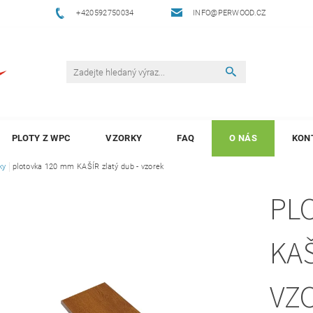
+420592750034
INFO@PERWOOD.CZ
PLOTY Z WPC
VZORKY
FAQ
O NÁS
KON
ky
plotovka 120 mm KAŠÍR zlatý dub - vzorek
PL
KAŠ
VZ