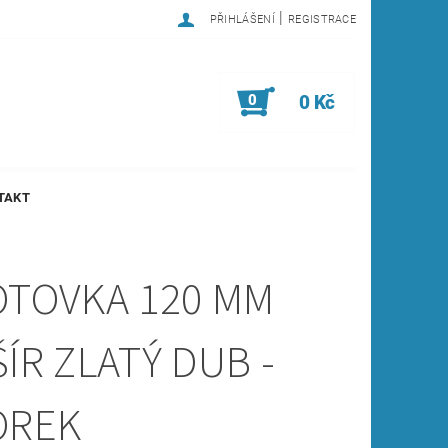
|
PŘIHLÁŠENÍ
REGISTRACE
0
0 Kč
TAKT
OTOVKA 120 MM
ÍR ZLATÝ DUB -
OREK