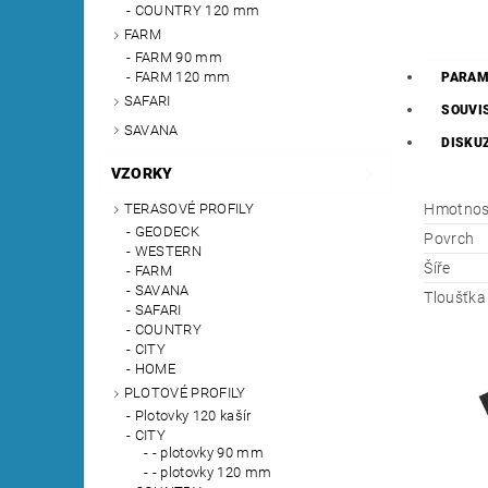
COUNTRY 120 mm
FARM
FARM 90 mm
FARM 120 mm
PARAM
SAFARI
SOUVI
SAVANA
DISKU
VZORKY
Hmotnos
TERASOVÉ PROFILY
GEODECK
Povrch
WESTERN
Šíře
FARM
SAVANA
Tloušťka
SAFARI
COUNTRY
CITY
HOME
PLOTOVÉ PROFILY
Plotovky 120 kašír
CITY
- plotovky 90 mm
- plotovky 120 mm