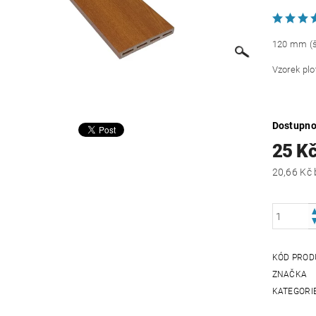
120 mm (š
Vzorek plo
Dostupno
25 K
KÓD PROD
ZNAČKA
KATEGORI