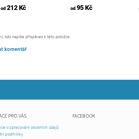
212 Kč
95 Kč
od
od
í, kdo napíše příspěvek k této položce.
at komentář
ACE PRO VÁS
FACEBOOK
ace o zpracování osobních údajů
ní podmínky