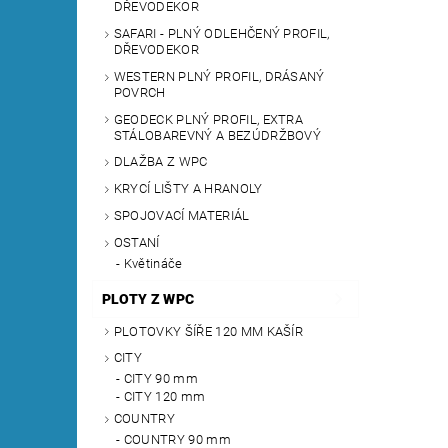
DŘEVODEKOR
SAFARI - PLNÝ ODLEHČENÝ PROFIL,
DŘEVODEKOR
WESTERN PLNÝ PROFIL, DRÁSANÝ
POVRCH
GEODECK PLNÝ PROFIL, EXTRA
STÁLOBAREVNÝ A BEZÚDRŽBOVÝ
DLAŽBA Z WPC
KRYCÍ LIŠTY A HRANOLY
SPOJOVACÍ MATERIÁL
OSTANÍ
Květináče
PLOTY Z WPC
PLOTOVKY ŠÍŘE 120 MM KAŠÍR
CITY
CITY 90 mm
CITY 120 mm
COUNTRY
COUNTRY 90 mm