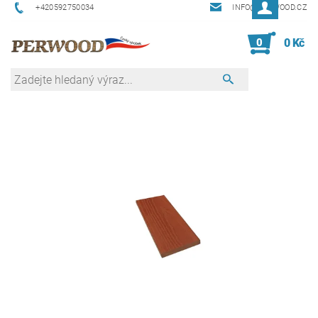
+420592750034
INFO@PERWOOD.CZ
0
0 Kč