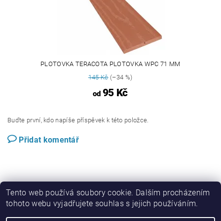
PLOTOVKA TERACOTA PLOTOVKA WPC 71 MM
145 Kč
(–34 %)
95 Kč
od
Buďte první, kdo napíše příspěvek k této položce.
Přidat komentář
Tento web používá soubory cookie. Dalším procházením
tohoto webu vyjadřujete souhlas s jejich používáním.
Perwood.cz