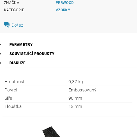
ZNAČKA
PERWOOD
KATEGORIE
VZORKY
Dotaz
PARAMETRY
SOUVISEJÍCÍ PRODUKTY
DISKUZE
Hmotnost
0,37 kg
Povrch
Embossovaný
Šíře
90 mm
Tloušťka
15 mm