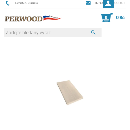
+420592750034
INFO@PERWOOD.CZ
0
0 Kč