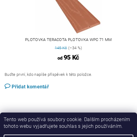
PLOTOVKA TERACOTA PLOTOVKA WPC 71 MM
145 Kč
(–34 %)
95 Kč
od
Buďte první, kdo napíše příspěvek k této položce.
Přidat komentář
Tento web používá soubory cookie. Dalším procházením
tohoto webu vyjadřujete souhlas s jejich používáním.
Perwood.cz