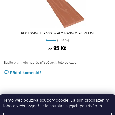
PLOTOVKA TERACOTA PLOTOVKA WPC 71 MM
145 Kč
(–34 %)
95 Kč
od
Buďte první, kdo napíše příspěvek k této položce.
Přidat komentář
Tento web používá soubory cookie. Dalším procházením
tohoto webu vyjadřujete souhlas s jejich používáním.
Perwood.cz