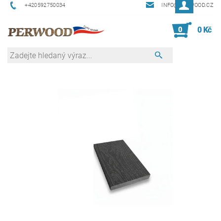
+420592750034
INFO@PERWOOD.CZ
0
0 Kč