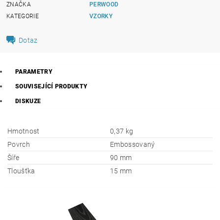
ZNAČKA
PERWOOD
KATEGORIE
VZORKY
Dotaz
PARAMETRY
SOUVISEJÍCÍ PRODUKTY
DISKUZE
Hmotnost
0,37 kg
Povrch
Embossovaný
Šíře
90 mm
Tloušťka
15 mm