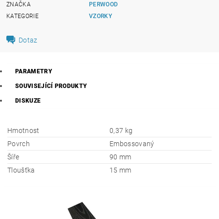
ZNAČKA
PERWOOD
KATEGORIE
VZORKY
Dotaz
PARAMETRY
SOUVISEJÍCÍ PRODUKTY
DISKUZE
Hmotnost
0,37 kg
Povrch
Embossovaný
Šíře
90 mm
Tloušťka
15 mm