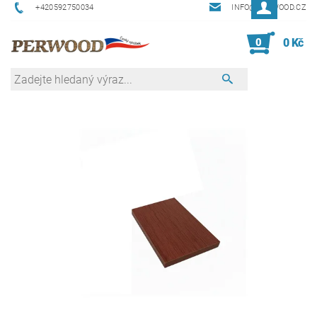
+420592750034
INFO@PERWOOD.CZ
0
0 Kč