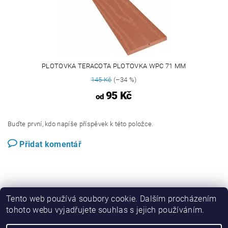
PLOTOVKA TERACOTA PLOTOVKA WPC 71 MM
145 Kč
(–34 %)
95 Kč
od
Buďte první, kdo napíše příspěvek k této položce.
Přidat komentář
Tento web používá soubory cookie. Dalším procházením
tohoto webu vyjadřujete souhlas s jejich používáním.
Perwood.cz