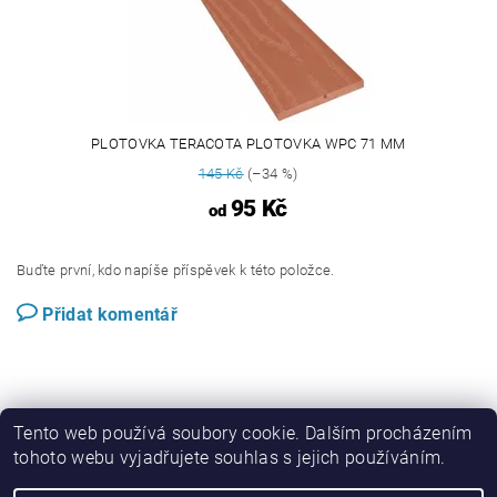
PLOTOVKA TERACOTA PLOTOVKA WPC 71 MM
145 Kč
(–34 %)
95 Kč
od
Buďte první, kdo napíše příspěvek k této položce.
Přidat komentář
Tento web používá soubory cookie. Dalším procházením
tohoto webu vyjadřujete souhlas s jejich používáním.
Perwood.cz