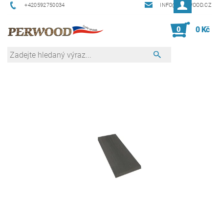
+420592750034
INFO@PERWOOD.CZ
0
0 Kč