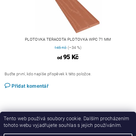
PLOTOVKA TERACOTA PLOTOVKA WPC 71 MM
145 Kč
(–34 %)
95 Kč
od
Buďte první, kdo napíše příspěvek k této položce.
Přidat komentář
Tento web používá soubory cookie. Dalším procházením
tohoto webu vyjadřujete souhlas s jejich používáním.
Perwood.cz