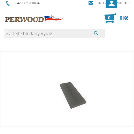
+420592750034
INFO@PERWOOD.CZ
0
0 Kč