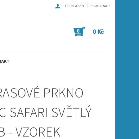
|
PŘIHLÁŠENÍ
REGISTRACE
0
0 Kč
TAKT
RASOVÉ PRKNO
C SAFARI SVĚTLÝ
B - VZOREK