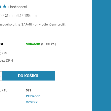
1 hodnocení
) * 21 mm (tl.) * 150 mm
asového prkna SAFARI - plný odlehčený profil.
st
Skladem
(>100 ks)
č
/ ks
20,66 Kč bez DPH
UKTU
983
PERWOOD
E
VZORKY