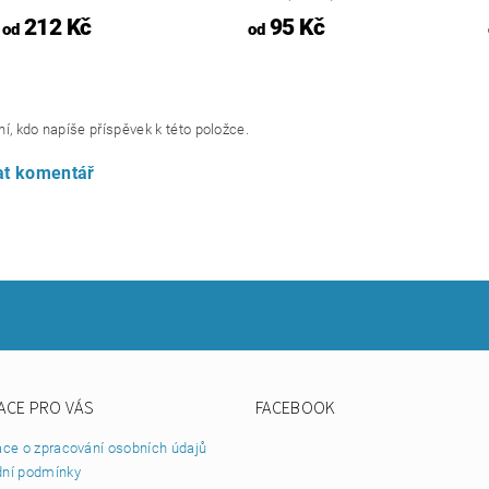
212 Kč
95 Kč
od
od
í, kdo napíše příspěvek k této položce.
at komentář
ACE PRO VÁS
FACEBOOK
ace o zpracování osobních údajů
ní podmínky