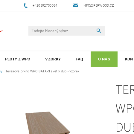
+420592750034
INFO@PERWOOD.CZ
PLOTY Z WPC
VZORKY
FAQ
O NÁS
KON
ky
Terasové prkno WPC SAFARI světlý dub - vzorek
TE
WP
DU