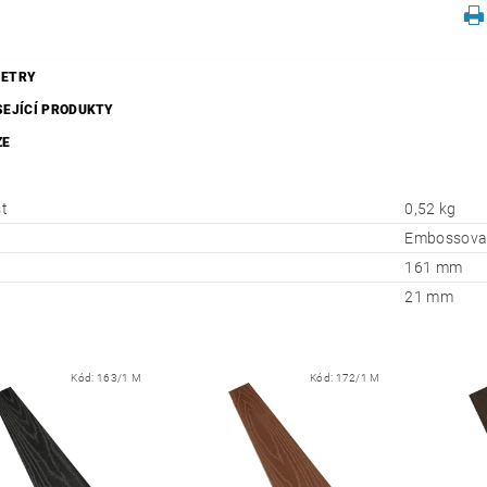
ETRY
SEJÍCÍ PRODUKTY
ZE
t
0,52 kg
Embossova
161 mm
21 mm
Kód:
163/1 M
Kód:
172/1 M