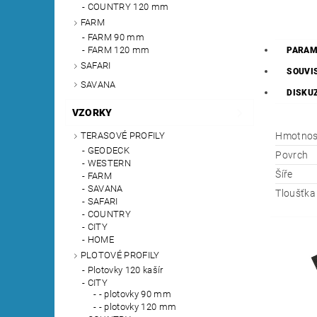
COUNTRY 120 mm
FARM
FARM 90 mm
FARM 120 mm
PARAM
SAFARI
SOUVI
SAVANA
DISKU
VZORKY
Hmotnos
TERASOVÉ PROFILY
GEODECK
Povrch
WESTERN
Šíře
FARM
SAVANA
Tloušťka
SAFARI
COUNTRY
CITY
HOME
PLOTOVÉ PROFILY
Plotovky 120 kašír
CITY
- plotovky 90 mm
- plotovky 120 mm