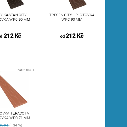
Ý KAŠTAN CITY -
TŘEŠEŇ CITY - PLOTOVKA
OVKA WPC 90 MM
WPC 90 MM
212 Kč
212 Kč
od
od
Kód:
1813/1
OVKA TERACOTA
OVKA WPC 71 MM
45 Kč
(–34 %)