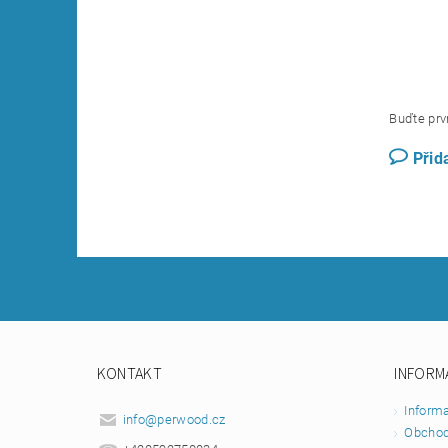
Buďte prvn
Přid
KONTAKT
INFORM
Inform
info
@
perwood.cz
Obchod