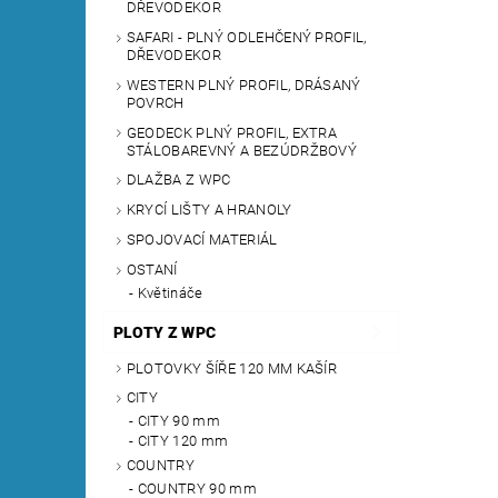
DŘEVODEKOR
SAFARI - PLNÝ ODLEHČENÝ PROFIL,
DŘEVODEKOR
WESTERN PLNÝ PROFIL, DRÁSANÝ
POVRCH
GEODECK PLNÝ PROFIL, EXTRA
STÁLOBAREVNÝ A BEZÚDRŽBOVÝ
DLAŽBA Z WPC
KRYCÍ LIŠTY A HRANOLY
SPOJOVACÍ MATERIÁL
OSTANÍ
Květináče
PLOTY Z WPC
PLOTOVKY ŠÍŘE 120 MM KAŠÍR
CITY
CITY 90 mm
CITY 120 mm
COUNTRY
COUNTRY 90 mm