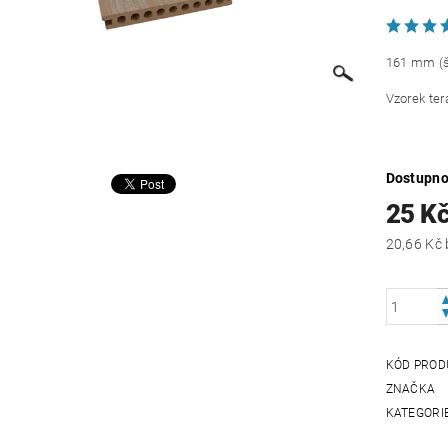
161 mm (š
Vzorek ter
Dostupno
25 K
KÓD PROD
ZNAČKA
KATEGORI