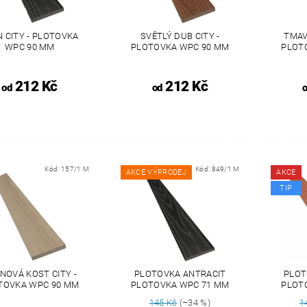
N CITY - PLOTOVKA
SVĚTLÝ DUB CITY -
TMAV
WPC 90 MM
PLOTOVKA WPC 90 MM
PLOT
212 Kč
212 Kč
od
od
Kód:
157/1 M
Kód:
849/1 M
AKCE VÝPRODEJ
AKCE
TIP
NOVÁ KOST CITY -
PLOTOVKA ANTRACIT
PLOT
TOVKA WPC 90 MM
PLOTOVKA WPC 71 MM
PLOT
145 Kč
(–34 %)
1