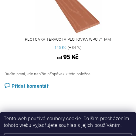
PLOTOVKA TERACOTA PLOTOVKA WPC 71 MM
145 Kč
(–34 %)
95 Kč
od
Buďte první, kdo napíše příspěvek k této položce.
Přidat komentář
Tento web používá soubory cookie. Dalším procházením
tohoto webu vyjadřujete souhlas s jejich používáním.
Perwood.cz