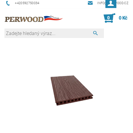
+420592750034
INFO@PERWOOD.CZ
0
0 Kč