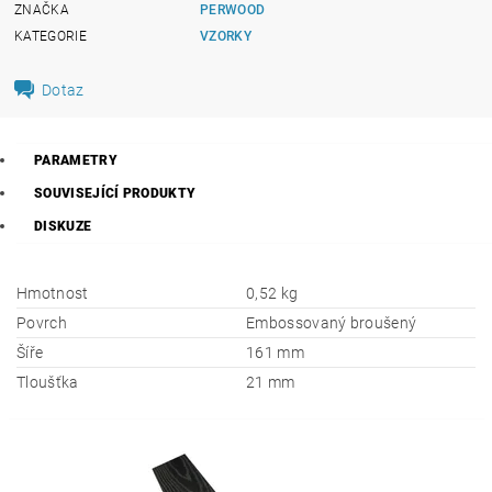
ZNAČKA
PERWOOD
KATEGORIE
VZORKY
Dotaz
PARAMETRY
SOUVISEJÍCÍ PRODUKTY
DISKUZE
Hmotnost
0,52 kg
Povrch
Embossovaný broušený
Šíře
161 mm
Tloušťka
21 mm